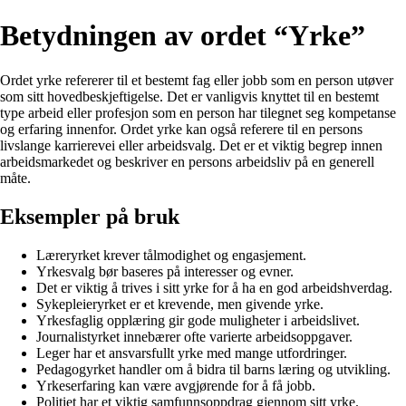
Betydningen av ordet “Yrke”
Ordet yrke refererer til et bestemt fag eller jobb som en person utøver
som sitt hovedbeskjeftigelse. Det er vanligvis knyttet til en bestemt
type arbeid eller profesjon som en person har tilegnet seg kompetanse
og erfaring innenfor. Ordet yrke kan også referere til en persons
livslange karrierevei eller arbeidsvalg. Det er et viktig begrep innen
arbeidsmarkedet og beskriver en persons arbeidsliv på en generell
måte.
Eksempler på bruk
Læreryrket krever tålmodighet og engasjement.
Yrkesvalg bør baseres på interesser og evner.
Det er viktig å trives i sitt yrke for å ha en god arbeidshverdag.
Sykepleieryrket er et krevende, men givende yrke.
Yrkesfaglig opplæring gir gode muligheter i arbeidslivet.
Journalistyrket innebærer ofte varierte arbeidsoppgaver.
Leger har et ansvarsfullt yrke med mange utfordringer.
Pedagogyrket handler om å bidra til barns læring og utvikling.
Yrkeserfaring kan være avgjørende for å få jobb.
Politiet har et viktig samfunnsoppdrag gjennom sitt yrke.