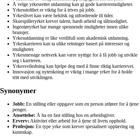
Å velge yrkesrettet utdanning kan gi gode karrieremuligheter.
Yrkesstolthet er viktig for å trives på jobb.
Yrkeslivet kan være hektisk og utfordrende til tider.
Skuespilleryrket krever talent, hardt arbeid og tålmodighet.
Ingeniøryrket har mange spennende muligheter innen ulike
bransjer.
Yrkesutdanning er like verdifull som akademisk utdanning.
Yrkeskarrieren kan ta ulike retninger basert på interesser og
muligheter.
Yrkesmessige nettverk kan være nyttige for å få jobb og utvikle
seg i karrieren.
Yrkesveiledning kan hjelpe deg med å finne riktig karrierevei.
Innovasjon og nytenkning er viktig i mange yrker for å holde
tritt med utviklingen.
Synonymer
Jobb:
En stilling eller oppgave som en person utfører for å tjene
penger.
Ansettelse:
Å ha en fast stilling hos en arbeidsgiver.
Erverv:
Aktivitet eller arbeid for å tjene til livets opphold.
Profesjon:
En type yrke som krever spesialisert opplæring og
kunnskap.