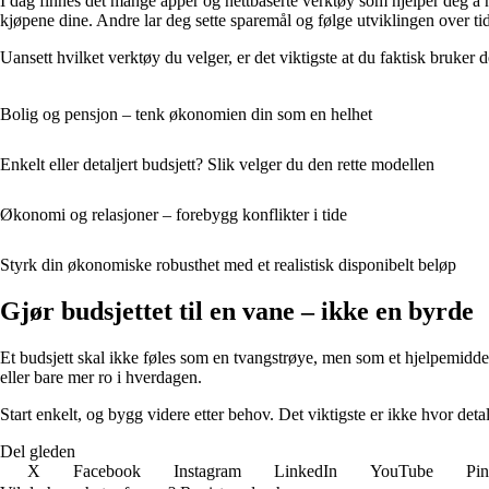
I dag finnes det mange apper og nettbaserte verktøy som hjelper deg å 
kjøpene dine. Andre lar deg sette sparemål og følge utviklingen over tid
Uansett hvilket verktøy du velger, er det viktigste at du faktisk bruker 
Bolig og pensjon – tenk økonomien din som en helhet
Enkelt eller detaljert budsjett? Slik velger du den rette modellen
Økonomi og relasjoner – forebygg konflikter i tide
Styrk din økonomiske robusthet med et realistisk disponibelt beløp
Gjør budsjettet til en vane – ikke en byrde
Et budsjett skal ikke føles som en tvangstrøye, men som et hjelpemiddel
eller bare mer ro i hverdagen.
Start enkelt, og bygg videre etter behov. Det viktigste er ikke hvor detal
Del gleden
X
Facebook
Instagram
LinkedIn
YouTube
Pin