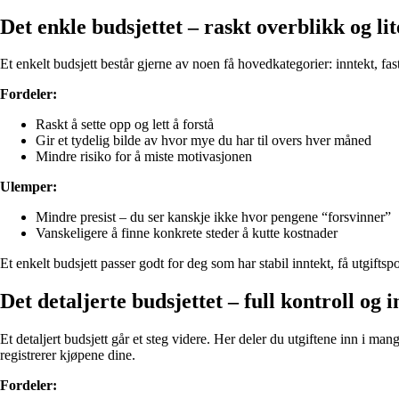
Det enkle budsjettet – raskt overblikk og li
Et enkelt budsjett består gjerne av noen få hovedkategorier: inntekt, fa
Fordeler:
Raskt å sette opp og lett å forstå
Gir et tydelig bilde av hvor mye du har til overs hver måned
Mindre risiko for å miste motivasjonen
Ulemper:
Mindre presist – du ser kanskje ikke hvor pengene “forsvinner”
Vanskeligere å finne konkrete steder å kutte kostnader
Et enkelt budsjett passer godt for deg som har stabil inntekt, få utgifts
Det detaljerte budsjettet – full kontroll og i
Et detaljert budsjett går et steg videre. Her deler du utgiftene inn i m
registrerer kjøpene dine.
Fordeler: