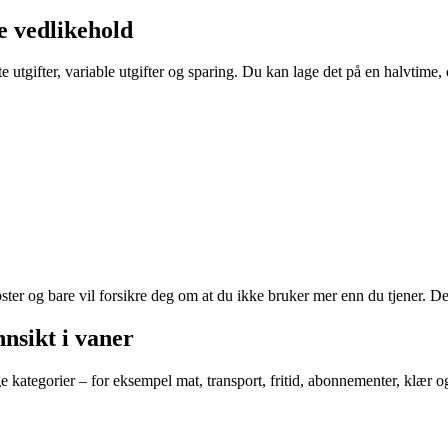
te vedlikehold
ste utgifter, variable utgifter og sparing. Du kan lage det på en halvtim
poster og bare vil forsikre deg om at du ikke bruker mer enn du tjener. De
nnsikt i vaner
ange kategorier – for eksempel mat, transport, fritid, abonnementer, klæ