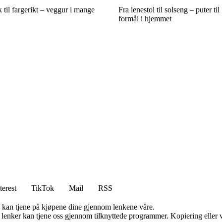
 til fargerikt – veggur i mange
Fra lenestol til solseng – puter til
formål i hjemmet
terest
TikTok
Mail
RSS
g kan tjene på kjøpene dine gjennom lenkene våre.
n lenker kan tjene oss gjennom tilknyttede programmer. Kopiering eller v