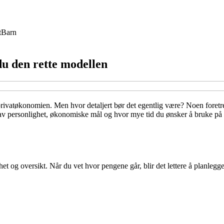
t
Barn
 du den rette modellen
 privatøkonomien. Men hvor detaljert bør det egentlig være? Noen foretre
 av personlighet, økonomiske mål og hvor mye tid du ønsker å bruke på o
t og oversikt. Når du vet hvor pengene går, blir det lettere å planlegge