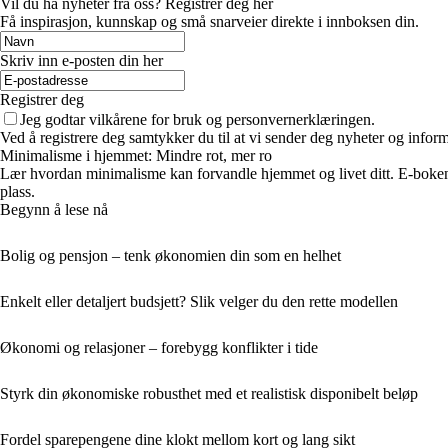
Vil du ha nyheter fra oss? Registrer deg her
Få inspirasjon, kunnskap og små snarveier direkte i innboksen din.
Skriv inn e-posten din her
Registrer deg
Jeg godtar vilkårene for bruk og personvernerklæringen.
Ved å registrere deg samtykker du til at vi sender deg nyheter og infor
Minimalisme i hjemmet: Mindre rot, mer ro
Lær hvordan minimalisme kan forvandle hjemmet og livet ditt. E-boken 
plass.
Begynn å lese nå
Bolig og pensjon – tenk økonomien din som en helhet
Enkelt eller detaljert budsjett? Slik velger du den rette modellen
Økonomi og relasjoner – forebygg konflikter i tide
Styrk din økonomiske robusthet med et realistisk disponibelt beløp
Fordel sparepengene dine klokt mellom kort og lang sikt