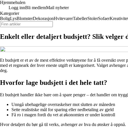
Hjemmehulen
Logg inn
Bli medlem
Mail nyheter
Kategorier
Bolig
Lys
Blomster
Dekorasjon
Hvitevarer
Tabeller
Stoler
Sofaer
Kreativite
Enkelt eller detaljert budsjett? Slik velger
Et budsjett er et av de mest effektive verktøyene for å få oversikt over
med et regneark der hver eneste utgift er kategorisert. Valget avhenger
deg.
Hvorfor lage budsjett i det hele tatt?
Et budsjett handler ikke bare om å spare penger – det handler om trygghe
Unngå ubehagelige overraskelser mot slutten av måneden
Sette realistiske mål for sparing eller nedbetaling av gjeld
Få ro i magen fordi du vet at økonomien er under kontroll
Hvor detaljert du bør gå til verks, avhenger av hva du ønsker å oppnå.