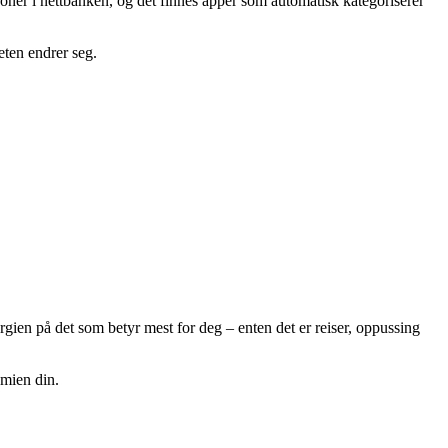
oner i nettbanken, og det finnes apper som automatisk kategoriserer
heten endrer seg.
rgien på det som betyr mest for deg – enten det er reiser, oppussing
omien din.