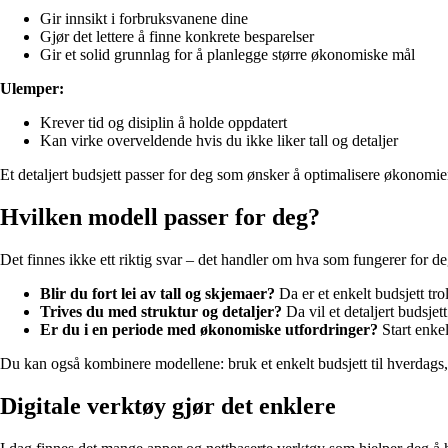
Gir innsikt i forbruksvanene dine
Gjør det lettere å finne konkrete besparelser
Gir et solid grunnlag for å planlegge større økonomiske mål
Ulemper:
Krever tid og disiplin å holde oppdatert
Kan virke overveldende hvis du ikke liker tall og detaljer
Et detaljert budsjett passer for deg som ønsker å optimalisere økonomien,
Hvilken modell passer for deg?
Det finnes ikke ett riktig svar – det handler om hva som fungerer for de
Blir du fort lei av tall og skjemaer?
Da er et enkelt budsjett trol
Trives du med struktur og detaljer?
Da vil et detaljert budsjett
Er du i en periode med økonomiske utfordringer?
Start enkel
Du kan også kombinere modellene: bruk et enkelt budsjett til hverdags, 
Digitale verktøy gjør det enklere