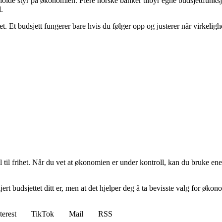
holde styr på økonomien. Flere norske banker tilbyr egne budsjettfunksj
.
det. Et budsjett fungerer bare hvis du følger opp og justerer når virkelig
 til frihet. Når du vet at økonomien er under kontroll, kan du bruke ene
jert budsjettet ditt er, men at det hjelper deg å ta bevisste valg for økon
terest
TikTok
Mail
RSS