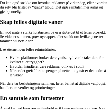
Du kan også snakke om hvordan reklamer påvirker deg, eller hvordan
du selv blir fristet av “gratis” tilbud. Det gjør samtalen mer ærlig og
gjenkjennelig.
Skap felles digitale vaner
En god måte å styrke forståelsen på er å gjøre det til et felles prosjekt.
Se videoer sammen, prøv nye apper, eller snakk om hvilke tjenester
familien vil betale for.
Lag gjerne noen felles retningslinjer:
Hvilke plattformer bruker dere gratis, og hvor betaler dere for
kvalitet eller trygghet?
Hvordan håndterer dere reklamer og kjøp i spill?
Når er det greit å bruke penger på nettet – og når er det bedre å
la være?
Når dere tar beslutningene sammen, lærer barnet at digitale valg også
handler om verdier og prioriteringer.
En samtale som fortsetter
Å snakke med barn om nettinnhold er ikke en engangsoppgave. Nye