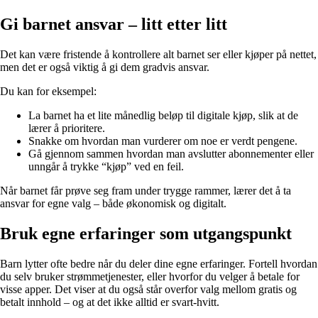
Gi barnet ansvar – litt etter litt
Det kan være fristende å kontrollere alt barnet ser eller kjøper på nettet,
men det er også viktig å gi dem gradvis ansvar.
Du kan for eksempel:
La barnet ha et lite månedlig beløp til digitale kjøp, slik at de
lærer å prioritere.
Snakke om hvordan man vurderer om noe er verdt pengene.
Gå gjennom sammen hvordan man avslutter abonnementer eller
unngår å trykke “kjøp” ved en feil.
Når barnet får prøve seg fram under trygge rammer, lærer det å ta
ansvar for egne valg – både økonomisk og digitalt.
Bruk egne erfaringer som utgangspunkt
Barn lytter ofte bedre når du deler dine egne erfaringer. Fortell hvordan
du selv bruker strømmetjenester, eller hvorfor du velger å betale for
visse apper. Det viser at du også står overfor valg mellom gratis og
betalt innhold – og at det ikke alltid er svart-hvitt.