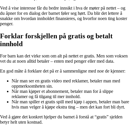
Ved å vise interesse får du bedre innsikt i hva de møter på nettet – og
du åpner for en dialog der barnet føler seg hørt. Da blir det lettere å
snakke om hvordan innholdet finansieres, og hvorfor noen ting koster
penger.
Forklar forskjellen på gratis og betalt
innhold
For barn kan det virke som om alt på nettet er gratis. Men som voksen
vet du at noen alltid betaler – enten med penger eller med data.
En god måte å forklare det på er å sammenligne med noe de kjenner:
Når man ser en gratis video med reklamer, betaler man med
oppmerksomheten sin.
Når man kjøper et abonnement, betaler man for å slippe
reklamer og få tilgang til mer innhold.
Når man spiller et gratis spill med kjøp i appen, betaler man bare
hvis man velger å kjøpe ekstra ting – men det kan fort bli dyrt.
Ved å gjøre det konkret hjelper du barnet å forstå at “gratis” sjelden
betyr helt uten kostnad.