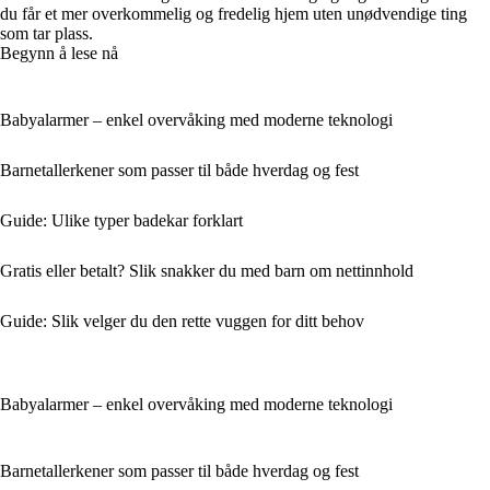
du får et mer overkommelig og fredelig hjem uten unødvendige ting
som tar plass.
Begynn å lese nå
Babyalarmer – enkel overvåking med moderne teknologi
Barnetallerkener som passer til både hverdag og fest
Guide: Ulike typer badekar forklart
Gratis eller betalt? Slik snakker du med barn om nettinnhold
Guide: Slik velger du den rette vuggen for ditt behov
Babyalarmer – enkel overvåking med moderne teknologi
Barnetallerkener som passer til både hverdag og fest