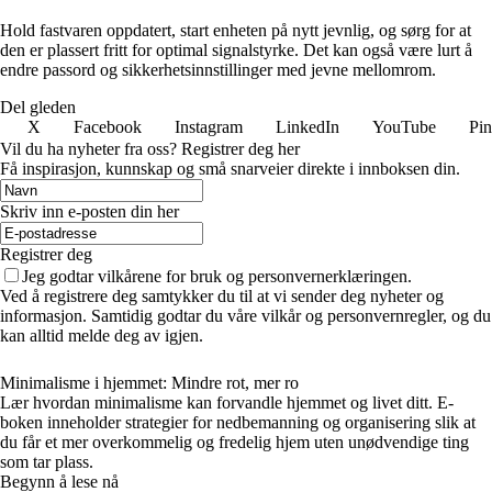
Hold fastvaren oppdatert, start enheten på nytt jevnlig, og sørg for at
den er plassert fritt for optimal signalstyrke. Det kan også være lurt å
endre passord og sikkerhetsinnstillinger med jevne mellomrom.
Del gleden
X
Facebook
Instagram
LinkedIn
YouTube
Pin
Vil du ha nyheter fra oss? Registrer deg her
Få inspirasjon, kunnskap og små snarveier direkte i innboksen din.
Skriv inn e-posten din her
Registrer deg
Jeg godtar vilkårene for bruk og personvernerklæringen.
Ved å registrere deg samtykker du til at vi sender deg nyheter og
informasjon. Samtidig godtar du våre vilkår og personvernregler, og du
kan alltid melde deg av igjen.
Minimalisme i hjemmet: Mindre rot, mer ro
Lær hvordan minimalisme kan forvandle hjemmet og livet ditt. E-
boken inneholder strategier for nedbemanning og organisering slik at
du får et mer overkommelig og fredelig hjem uten unødvendige ting
som tar plass.
Begynn å lese nå