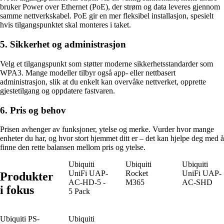
bruker Power over Ethernet (PoE), der strøm og data leveres gjennom
samme nettverkskabel. PoE gir en mer fleksibel installasjon, spesielt
hvis tilgangspunktet skal monteres i taket.
5. Sikkerhet og administrasjon
Velg et tilgangspunkt som støtter moderne sikkerhetsstandarder som
WPA3. Mange modeller tilbyr også app- eller nettbasert
administrasjon, slik at du enkelt kan overvåke nettverket, opprette
gjestetilgang og oppdatere fastvaren.
6. Pris og behov
Prisen avhenger av funksjoner, ytelse og merke. Vurder hvor mange
enheter du har, og hvor stort hjemmet ditt er – det kan hjelpe deg med å
finne den rette balansen mellom pris og ytelse.
Ubiquiti
Ubiquiti
Ubiquiti
UniFi UAP-
Rocket
UniFi UAP-
Produkter
AC-HD-5 -
M365
AC-SHD
i fokus
5 Pack
Ubiquiti PS-
Ubiquiti