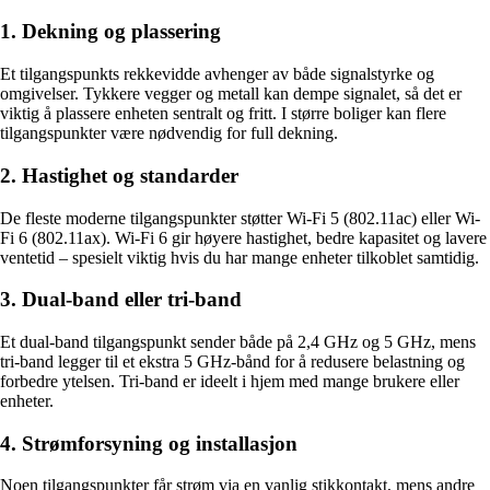
1. Dekning og plassering
Et tilgangspunkts rekkevidde avhenger av både signalstyrke og
omgivelser. Tykkere vegger og metall kan dempe signalet, så det er
viktig å plassere enheten sentralt og fritt. I større boliger kan flere
tilgangspunkter være nødvendig for full dekning.
2. Hastighet og standarder
De fleste moderne tilgangspunkter støtter Wi-Fi 5 (802.11ac) eller Wi-
Fi 6 (802.11ax). Wi-Fi 6 gir høyere hastighet, bedre kapasitet og lavere
ventetid – spesielt viktig hvis du har mange enheter tilkoblet samtidig.
3. Dual-band eller tri-band
Et dual-band tilgangspunkt sender både på 2,4 GHz og 5 GHz, mens
tri-band legger til et ekstra 5 GHz-bånd for å redusere belastning og
forbedre ytelsen. Tri-band er ideelt i hjem med mange brukere eller
enheter.
4. Strømforsyning og installasjon
Noen tilgangspunkter får strøm via en vanlig stikkontakt, mens andre