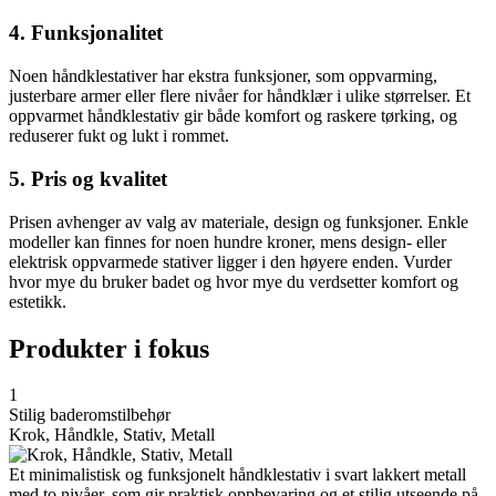
4. Funksjonalitet
Noen håndklestativer har ekstra funksjoner, som oppvarming,
justerbare armer eller flere nivåer for håndklær i ulike størrelser. Et
oppvarmet håndklestativ gir både komfort og raskere tørking, og
reduserer fukt og lukt i rommet.
5. Pris og kvalitet
Prisen avhenger av valg av materiale, design og funksjoner. Enkle
modeller kan finnes for noen hundre kroner, mens design- eller
elektrisk oppvarmede stativer ligger i den høyere enden. Vurder
hvor mye du bruker badet og hvor mye du verdsetter komfort og
estetikk.
Produkter i fokus
1
Stilig baderomstilbehør
Krok, Håndkle, Stativ, Metall
Et minimalistisk og funksjonelt håndklestativ i svart lakkert metall
med to nivåer, som gir praktisk oppbevaring og et stilig utseende på