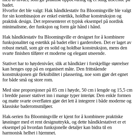
badet.
Hvorfor det ble valgt: Hak håndklestativ fra Bloomingville ble valgt
for sin kombinasjon av enkel estetikk, holdbar konstruksjon og
praktisk design. Det representerer et typisk eksempel på nordisk
minimalisme, der funksjon og form går hånd i hånd.
Hak håndklestativ fra Bloomingville er designet for å kombinere
funksjonalitet og estetikk på badet eller i garderoben. Det er laget av
robust metall, som gir en solid og holdbar konstruksjon, mens den
svarte finishen tilfører et moderne og elegant utseende.
Stativet har to høydenivåer, slik at håndklær i forskjellige størrelser
kan henges opp på en organisert måte. Den frittstående
konstruksjonen gir fleksibilitet i plassering, noe som gjør det egnet
for både små og store rom.
Med sine proporsjoner på 85 cm i høyde, 50 cm i lengde og 15,5 cm
i bredde passer stativet inn i mange typer interiør. Den enkle formen
og matte svarte overflaten gjør det lett å integrere i både moderne og
klassiske baderomsmiljøer.
Hak-serien fra Bloomingville er kjent for å kombinere praktiske
løsninger med et rent designuttrykk, og dette håndklestativet er et
eksempel på hvordan funksjonelle detaljer kan bidra til en
harmonisk helhet i hjemmet.