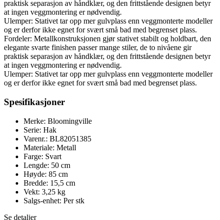
praktisk separasjon av håndklær, og den frittstående designen betyr
at ingen veggmontering er nødvendig.
Ulemper: Stativet tar opp mer gulvplass enn veggmonterte modeller
og er derfor ikke egnet for svært små bad med begrenset plass.
Fordeler: Metallkonstruksjonen gjør stativet stabilt og holdbart, den
elegante svarte finishen passer mange stiler, de to nivåene gir
praktisk separasjon av håndklær, og den frittstående designen betyr
at ingen veggmontering er nødvendig.
Ulemper: Stativet tar opp mer gulvplass enn veggmonterte modeller
og er derfor ikke egnet for svært små bad med begrenset plass.
Spesifikasjoner
Merke: Bloomingville
Serie: Hak
Varenr.: BL82051385
Materiale: Metall
Farge: Svart
Lengde: 50 cm
Høyde: 85 cm
Bredde: 15,5 cm
Vekt: 3,25 kg
Salgs-enhet: Per stk
Se detaljer