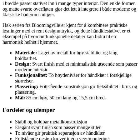
i bredde passer stativet inn i mange typer interiør. Den enkle formen
og matte svarte overflaten gjør det lett å integrere i både moderne og
klassiske baderomsmiljøer.
Hak-serien fra Bloomingville er kjent for å kombinere praktiske
løsninger med et rent designuttrykk, og dette håndklestativet er et
eksempel på hvordan funksjonelle detaljer kan bidra til en
harmonisk helhet i hjemmet.
Materiale:
Laget av metall for høy stabilitet og lang
holdbarhet.
Design:
Svart finish med et minimalistisk utseende som passer
moderne interiør.
Funksjonalitet:
To høydenivåer for håndklær i forskjellige
størrelser.
Plassering:
Frittstående konstruksjon gir fleksibilitet i bruk og
plassering.
Mål:
85 cm høy, 50 cm lang og 15,5 cm bred.
Fordeler og ulemper
Stabil og holdbar metallkonstruksjon
Elegant svart finish som passer mange stiler
To nivåer gir praktisk separasjon av håndklær
Frittstående design krever ingen veggmontering