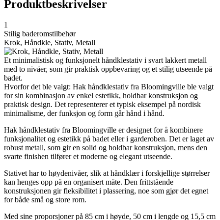
Produktbeskrivelser
1
Stilig baderomstilbehør
Krok, Håndkle, Stativ, Metall
Et minimalistisk og funksjonelt håndklestativ i svart lakkert metall
med to nivåer, som gir praktisk oppbevaring og et stilig utseende på
badet.
Hvorfor det ble valgt: Hak håndklestativ fra Bloomingville ble valgt
for sin kombinasjon av enkel estetikk, holdbar konstruksjon og
praktisk design. Det representerer et typisk eksempel på nordisk
minimalisme, der funksjon og form går hånd i hånd.
Hak håndklestativ fra Bloomingville er designet for å kombinere
funksjonalitet og estetikk på badet eller i garderoben. Det er laget av
robust metall, som gir en solid og holdbar konstruksjon, mens den
svarte finishen tilfører et moderne og elegant utseende.
Stativet har to høydenivåer, slik at håndklær i forskjellige størrelser
kan henges opp på en organisert måte. Den frittstående
konstruksjonen gir fleksibilitet i plassering, noe som gjør det egnet
for både små og store rom.
Med sine proporsjoner på 85 cm i høyde, 50 cm i lengde og 15,5 cm