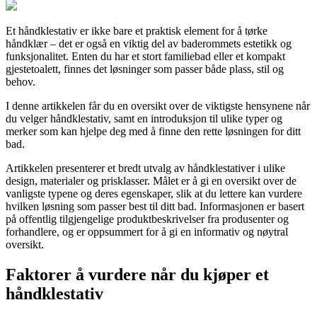
Et håndklestativ er ikke bare et praktisk element for å tørke
håndklær – det er også en viktig del av baderommets estetikk og
funksjonalitet. Enten du har et stort familiebad eller et kompakt
gjestetoalett, finnes det løsninger som passer både plass, stil og
behov.
I denne artikkelen får du en oversikt over de viktigste hensynene når
du velger håndklestativ, samt en introduksjon til ulike typer og
merker som kan hjelpe deg med å finne den rette løsningen for ditt
bad.
Artikkelen presenterer et bredt utvalg av håndklestativer i ulike
design, materialer og prisklasser. Målet er å gi en oversikt over de
vanligste typene og deres egenskaper, slik at du lettere kan vurdere
hvilken løsning som passer best til ditt bad. Informasjonen er basert
på offentlig tilgjengelige produktbeskrivelser fra produsenter og
forhandlere, og er oppsummert for å gi en informativ og nøytral
oversikt.
Faktorer å vurdere når du kjøper et
håndklestativ