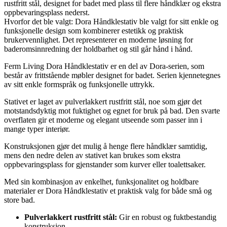
rustfritt stål, designet for badet med plass til flere håndklær og ekstra
oppbevaringsplass nederst.
Hvorfor det ble valgt: Dora Håndklestativ ble valgt for sitt enkle og
funksjonelle design som kombinerer estetikk og praktisk
brukervennlighet. Det representerer en moderne løsning for
baderomsinnredning der holdbarhet og stil går hånd i hånd.
Ferm Living Dora Håndklestativ er en del av Dora-serien, som
består av frittstående møbler designet for badet. Serien kjennetegnes
av sitt enkle formspråk og funksjonelle uttrykk.
Stativet er laget av pulverlakkert rustfritt stål, noe som gjør det
motstandsdyktig mot fuktighet og egnet for bruk på bad. Den svarte
overflaten gir et moderne og elegant utseende som passer inn i
mange typer interiør.
Konstruksjonen gjør det mulig å henge flere håndklær samtidig,
mens den nedre delen av stativet kan brukes som ekstra
oppbevaringsplass for gjenstander som kurver eller toalettsaker.
Med sin kombinasjon av enkelhet, funksjonalitet og holdbare
materialer er Dora Håndklestativ et praktisk valg for både små og
store bad.
Pulverlakkert rustfritt stål:
Gir en robust og fuktbestandig
konstruksjon.