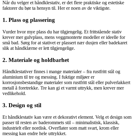
Når du velger et håndklestativ, er det flere praktiske og estetiske
faktorer du bør ta hensyn til. Her er noen av de viktigste.
1. Plass og plassering
Vurder hvor mye plass du har tilgjengelig. Et frittstående stativ
krever mer gulvplass, mens veggmonterte modeller er ideelle for
små bad. Sørg for at stativet er plassert nær dusjen eller badekaret
slik at håndklærne er lett tilgjengelige.
2. Materiale og holdbarhet
Håndklestativer finnes i mange materialer – fra rustfritt stål og
aluminium til tre og messing. I fuktige miljøer er
korrosjonsbestandige materialer som rustfritt stål eller pulverlakkert
metall å foretrekke. Tre kan gi et varmt uttrykk, men krever mer
vedlikehold.
3. Design og stil
Et håndklestativ kan være et dekorativt element. Velg et design som
passer til resten av baderommets stil – minimalistisk, klassisk,
industrielt eller nordisk. Overflater som matt svart, krom eller
messing kan endre hele uttrykket.