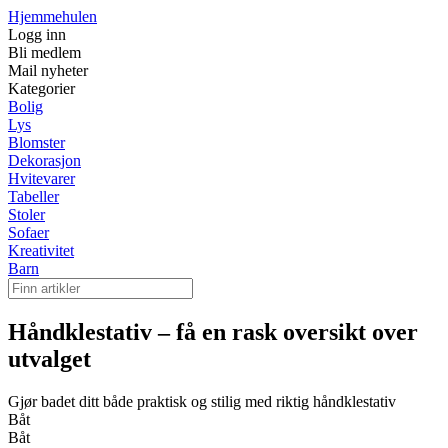
Hjemmehulen
Logg inn
Bli medlem
Mail nyheter
Kategorier
Bolig
Lys
Blomster
Dekorasjon
Hvitevarer
Tabeller
Stoler
Sofaer
Kreativitet
Barn
Håndklestativ – få en rask oversikt over
utvalget
Gjør badet ditt både praktisk og stilig med riktig håndklestativ
Båt
Båt