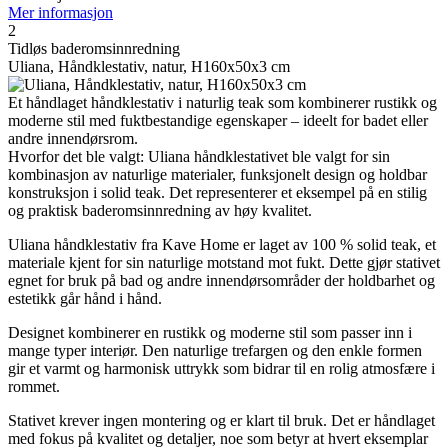
Mer informasjon
2
Tidløs baderomsinnredning
Uliana, Håndklestativ, natur, H160x50x3 cm
Et håndlaget håndklestativ i naturlig teak som kombinerer rustikk og
moderne stil med fuktbestandige egenskaper – ideelt for badet eller
andre innendørsrom.
Hvorfor det ble valgt: Uliana håndklestativet ble valgt for sin
kombinasjon av naturlige materialer, funksjonelt design og holdbar
konstruksjon i solid teak. Det representerer et eksempel på en stilig
og praktisk baderomsinnredning av høy kvalitet.
Uliana håndklestativ fra Kave Home er laget av 100 % solid teak, et
materiale kjent for sin naturlige motstand mot fukt. Dette gjør stativet
egnet for bruk på bad og andre innendørsområder der holdbarhet og
estetikk går hånd i hånd.
Designet kombinerer en rustikk og moderne stil som passer inn i
mange typer interiør. Den naturlige trefargen og den enkle formen
gir et varmt og harmonisk uttrykk som bidrar til en rolig atmosfære i
rommet.
Stativet krever ingen montering og er klart til bruk. Det er håndlaget
med fokus på kvalitet og detaljer, noe som betyr at hvert eksemplar