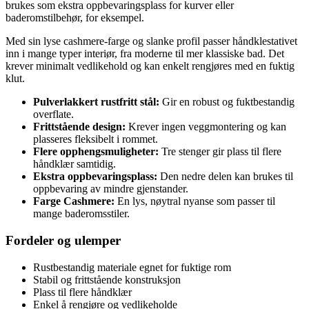
brukes som ekstra oppbevaringsplass for kurver eller
baderomstilbehør, for eksempel.
Med sin lyse cashmere-farge og slanke profil passer håndklestativet
inn i mange typer interiør, fra moderne til mer klassiske bad. Det
krever minimalt vedlikehold og kan enkelt rengjøres med en fuktig
klut.
Pulverlakkert rustfritt stål:
Gir en robust og fuktbestandig
overflate.
Frittstående design:
Krever ingen veggmontering og kan
plasseres fleksibelt i rommet.
Flere opphengsmuligheter:
Tre stenger gir plass til flere
håndklær samtidig.
Ekstra oppbevaringsplass:
Den nedre delen kan brukes til
oppbevaring av mindre gjenstander.
Farge Cashmere:
En lys, nøytral nyanse som passer til
mange baderomsstiler.
Fordeler og ulemper
Rustbestandig materiale egnet for fuktige rom
Stabil og frittstående konstruksjon
Plass til flere håndklær
Enkel å rengjøre og vedlikeholde