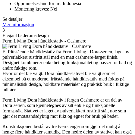
Opprinnelsesland for tre: Indonesia
Montering kreves: Nei
Se detaljer
Mer informasjon
3
Elegant baderomsdesign
Ferm Living Dora håndklestativ - Cashmere
Et frittstående håndklestativ fra Ferm Living i Dora-serien, laget av
pulverlakkert rustfritt stål med en matt cashmere-farget finish.
Designet kombinerer enkelhet og funksjonalitet og passer for bad og
andre fuktige rom.
Hvorfor det ble valgt: Dora håndklestativet ble valgt som et
eksempel på et moderne, frittstående håndklestativ med fokus på
minimalistisk design, holdbare materialer og praktisk bruk i fuktige
miljøer.
Ferm Living Dora håndklestativ i fargen Cashmere er en del av
Dora-serien, som kjennetegnes av sitt enkle og funksjonelle
formspråk. Stativet er laget av pulverlakkert rustfritt stål, noe som
gjør det motstandsdyktig mot fukt og egnet for bruk på badet.
Konstruksjonen består av tre tverrstenger som gjør det mulig å
henge flere håndklær samtidig. Den nedre delen av stativet kan også