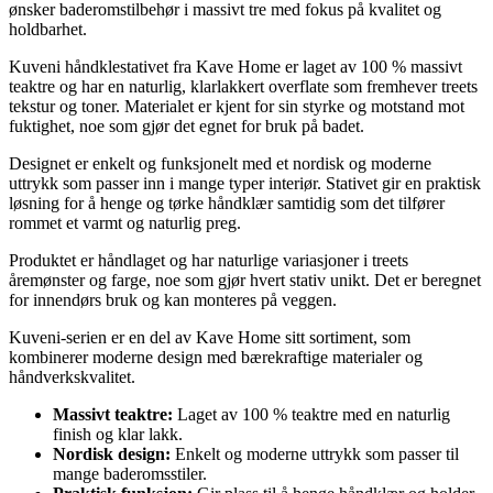
ønsker baderomstilbehør i massivt tre med fokus på kvalitet og
holdbarhet.
Kuveni håndklestativet fra Kave Home er laget av 100 % massivt
teaktre og har en naturlig, klarlakkert overflate som fremhever treets
tekstur og toner. Materialet er kjent for sin styrke og motstand mot
fuktighet, noe som gjør det egnet for bruk på badet.
Designet er enkelt og funksjonelt med et nordisk og moderne
uttrykk som passer inn i mange typer interiør. Stativet gir en praktisk
løsning for å henge og tørke håndklær samtidig som det tilfører
rommet et varmt og naturlig preg.
Produktet er håndlaget og har naturlige variasjoner i treets
åremønster og farge, noe som gjør hvert stativ unikt. Det er beregnet
for innendørs bruk og kan monteres på veggen.
Kuveni-serien er en del av Kave Home sitt sortiment, som
kombinerer moderne design med bærekraftige materialer og
håndverkskvalitet.
Massivt teaktre:
Laget av 100 % teaktre med en naturlig
finish og klar lakk.
Nordisk design:
Enkelt og moderne uttrykk som passer til
mange baderomsstiler.