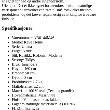
er egnet for bad og andre innendørsrom.
Ulemper: Det er ikke egnet for utendørs bruk, de naturlige
variasjonene i treverket kan føre til små forskjeller mellom
produktene, og det krever regelmessig avtørking for å bevare
finishen.
Spesifikasjoner
Varenummer: AB0144M46
Merke: Kave Home
Serie: Uliana
Farge: Natur
Stil: Rustikk, Kolonial, Moderne
Sesong: Tidløs
Bruk: Innendørs
Høyde: 160 cm
Bredde: 50 cm
Dybde: 3 cm
Produktvekt: 2,7 kg
Måltoleranse: ±2 cm
Materiale: 100 % teak (Tectona grandis)
Hovedmateriale: Massivt tre
Finish: Vannbasert, klar, lakkert
Laget av naturlige materialer: Ja (100 %)
FLEGT-lisens: Ja