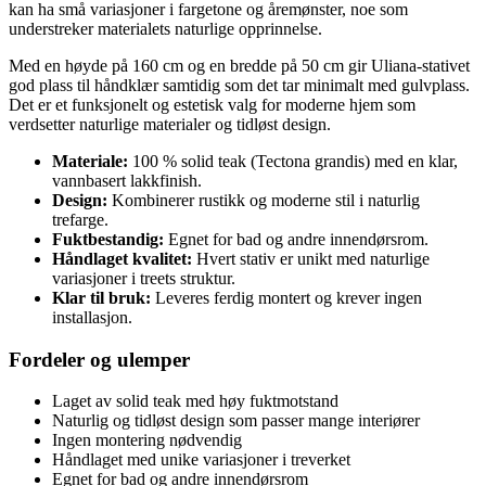
kan ha små variasjoner i fargetone og åremønster, noe som
understreker materialets naturlige opprinnelse.
Med en høyde på 160 cm og en bredde på 50 cm gir Uliana-stativet
god plass til håndklær samtidig som det tar minimalt med gulvplass.
Det er et funksjonelt og estetisk valg for moderne hjem som
verdsetter naturlige materialer og tidløst design.
Materiale:
100 % solid teak (Tectona grandis) med en klar,
vannbasert lakkfinish.
Design:
Kombinerer rustikk og moderne stil i naturlig
trefarge.
Fuktbestandig:
Egnet for bad og andre innendørsrom.
Håndlaget kvalitet:
Hvert stativ er unikt med naturlige
variasjoner i treets struktur.
Klar til bruk:
Leveres ferdig montert og krever ingen
installasjon.
Fordeler og ulemper
Laget av solid teak med høy fuktmotstand
Naturlig og tidløst design som passer mange interiører
Ingen montering nødvendig
Håndlaget med unike variasjoner i treverket
Egnet for bad og andre innendørsrom