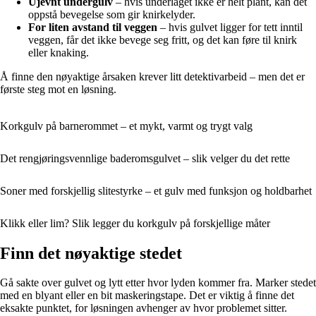
Ujevnt undergulv
– hvis underlaget ikke er helt plant, kan det
oppstå bevegelse som gir knirkelyder.
For liten avstand til veggen
– hvis gulvet ligger for tett inntil
veggen, får det ikke bevege seg fritt, og det kan føre til knirk
eller knaking.
Å finne den nøyaktige årsaken krever litt detektivarbeid – men det er
første steg mot en løsning.
Korkgulv på barnerommet – et mykt, varmt og trygt valg
Det rengjøringsvennlige baderomsgulvet – slik velger du det rette
Soner med forskjellig slitestyrke – et gulv med funksjon og holdbarhet
Klikk eller lim? Slik legger du korkgulv på forskjellige måter
Finn det nøyaktige stedet
Gå sakte over gulvet og lytt etter hvor lyden kommer fra. Marker stedet
med en blyant eller en bit maskeringstape. Det er viktig å finne det
eksakte punktet, for løsningen avhenger av hvor problemet sitter.