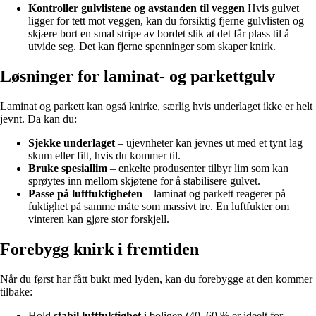
Kontroller gulvlistene og avstanden til veggen
Hvis gulvet
ligger for tett mot veggen, kan du forsiktig fjerne gulvlisten og
skjære bort en smal stripe av bordet slik at det får plass til å
utvide seg. Det kan fjerne spenninger som skaper knirk.
Løsninger for laminat- og parkettgulv
Laminat og parkett kan også knirke, særlig hvis underlaget ikke er helt
jevnt. Da kan du:
Sjekke underlaget
– ujevnheter kan jevnes ut med et tynt lag
skum eller filt, hvis du kommer til.
Bruke spesiallim
– enkelte produsenter tilbyr lim som kan
sprøytes inn mellom skjøtene for å stabilisere gulvet.
Passe på luftfuktigheten
– laminat og parkett reagerer på
fuktighet på samme måte som massivt tre. En luftfukter om
vinteren kan gjøre stor forskjell.
Forebygg knirk i fremtiden
Når du først har fått bukt med lyden, kan du forebygge at den kommer
tilbake:
Hold
stabil luftfuktighet
i boligen (40–60 % er ideelt for