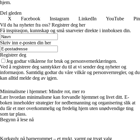
hjem.
Del gleden
X
Facebook
Instagram
LinkedIn
YouTube
Pin
Vil du ha nyheter fra oss? Registrer deg her
Få inspirasjon, kunnskap og små snarveier direkte i innboksen din.
Skriv inn e-posten din her
Registrer deg
Jeg godtar vilkårene for bruk og personvernerklæringen.
Ved å registrere deg samtykker du til at vi sender deg nyheter og
informasjon. Samtidig godtar du våre vilkår og personvernregler, og du
kan alltid melde deg av igjen.
Minimalisme i hjemmet: Mindre rot, mer ro
Lær hvordan minimalisme kan forvandle hjemmet og livet ditt. E-
boken inneholder strategier for nedbemanning og organisering slik at
du får et mer overkommelig og fredelig hjem uten unødvendige ting
som tar plass.
Begynn å lese nå
Korkgulv på barnerommet – et mykt, varmt og trygt valg