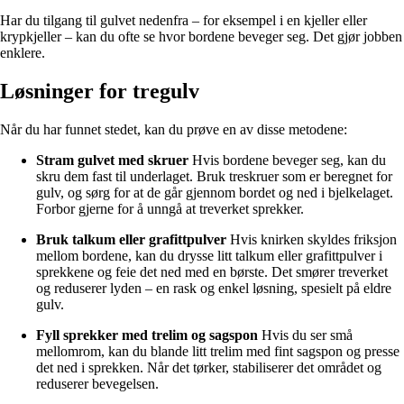
Har du tilgang til gulvet nedenfra – for eksempel i en kjeller eller
krypkjeller – kan du ofte se hvor bordene beveger seg. Det gjør jobben
enklere.
Løsninger for tregulv
Når du har funnet stedet, kan du prøve en av disse metodene:
Stram gulvet med skruer
Hvis bordene beveger seg, kan du
skru dem fast til underlaget. Bruk treskruer som er beregnet for
gulv, og sørg for at de går gjennom bordet og ned i bjelkelaget.
Forbor gjerne for å unngå at treverket sprekker.
Bruk talkum eller grafittpulver
Hvis knirken skyldes friksjon
mellom bordene, kan du drysse litt talkum eller grafittpulver i
sprekkene og feie det ned med en børste. Det smører treverket
og reduserer lyden – en rask og enkel løsning, spesielt på eldre
gulv.
Fyll sprekker med trelim og sagspon
Hvis du ser små
mellomrom, kan du blande litt trelim med fint sagspon og presse
det ned i sprekken. Når det tørker, stabiliserer det området og
reduserer bevegelsen.