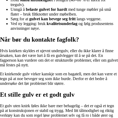
tregulv).
Unngå å
belaste gulvet for hardt
med tunge møbler på små
flater – bruk filtknotter under møbelben.
Sørg for at
gulvet kan bevege seg fritt
langs veggene.
Ved ny legging: bruk
kvalitetsunderlag
og følg produsentens
anvisninger nøye.
Når bør du kontakte fagfolk?
Hvis knirken skyldes et ujevnt undergulv, eller du ikke klarer å finne
årsaken, kan det være lurt å få en gulvlegger til å se på det. En
fagperson kan vurdere om det er strukturelle problemer, eller om gulvet
må festes på nytt.
Et knirkende gulv virker kanskje som en bagatell, men det kan være et
tegn på at noe beveger seg som ikke burde. Derfor er det bedre å
undersøke det før problemet blir større.
Et stille gulv er et godt gulv
Et gulv uten knirk føles ikke bare mer behagelig – det er også et tegn
på at konstruksjonen er stabil og trygg. Med litt tålmodighet og riktig
verktøy kan du som regel løse problemet selv og få ro i både ører og