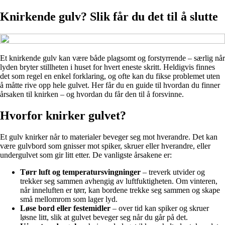
Knirkende gulv? Slik får du det til å slutte
Et knirkende gulv kan være både plagsomt og forstyrrende – særlig når
lyden bryter stillheten i huset for hvert eneste skritt. Heldigvis finnes
det som regel en enkel forklaring, og ofte kan du fikse problemet uten
å måtte rive opp hele gulvet. Her får du en guide til hvordan du finner
årsaken til knirken – og hvordan du får den til å forsvinne.
Hvorfor knirker gulvet?
Et gulv knirker når to materialer beveger seg mot hverandre. Det kan
være gulvbord som gnisser mot spiker, skruer eller hverandre, eller
undergulvet som gir litt etter. De vanligste årsakene er:
Tørr luft og temperatursvingninger
– treverk utvider og
trekker seg sammen avhengig av luftfuktigheten. Om vinteren,
når inneluften er tørr, kan bordene trekke seg sammen og skape
små mellomrom som lager lyd.
Løse bord eller festemidler
– over tid kan spiker og skruer
løsne litt, slik at gulvet beveger seg når du går på det.