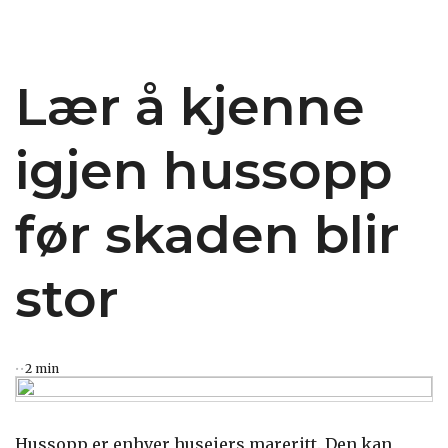
Lær å kjenne
igjen hussopp
før skaden blir
stor
2 min
Hussopp er enhver huseiers mareritt. Den kan