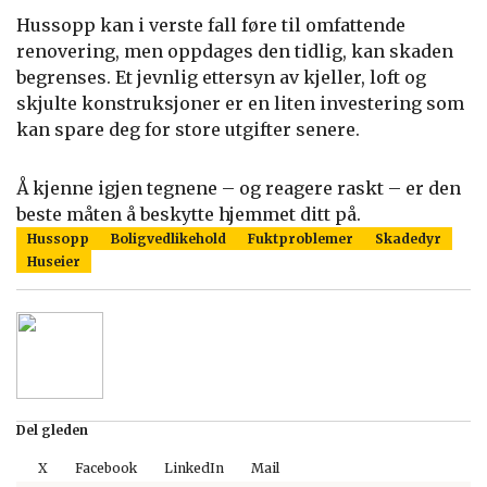
Hussopp kan i verste fall føre til omfattende
renovering, men oppdages den tidlig, kan skaden
begrenses. Et jevnlig ettersyn av kjeller, loft og
skjulte konstruksjoner er en liten investering som
kan spare deg for store utgifter senere.
Å kjenne igjen tegnene – og reagere raskt – er den
beste måten å beskytte hjemmet ditt på.
Hussopp
Boligvedlikehold
Fuktproblemer
Skadedyr
Huseier
Del gleden
X
Facebook
LinkedIn
Mail