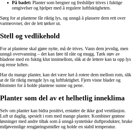
På badet:
Planter som bregner og fredsliljer trives i fuktige
omgivelser og hjelper med å regulere luftfuktigheten.
Sørg for at plantene får riktig lys, og unngå å plassere dem rett over
varmeovner, der de lett tørker ut.
Stell og vedlikehold
For at plantene skal gjøre nytte, må de trives. Vann dem jevnlig, men
unngå overvanning – det kan føre til råte og mugg. Tørk støv av
bladene med en fuktig klut innimellom, slik at de lettere kan ta opp lys
og rense luften.
Har du mange planter, kan det være lurt å rotere dem mellom rom, slik
at de får riktig mengde lys og luftfuktighet. Fjern visne blader og
blomster for å holde plantene sunne og pene.
Planter som del av et helhetlig inneklima
Selv om planter kan bidra positivt, erstatter de ikke god ventilasjon.
Luft ut daglig, spesielt i rom med mange planter. Kombiner grønne
løsninger med andre tiltak som å unngå syntetiske duftprodukter, bruke
miljøvennlige rengjøringsmidler og holde en stabil temperatur.