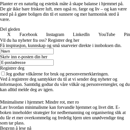
Planter er en naturlig og estetisk måte å skape balanse i hjemmet på.
De gir ikke bare friskere luft, men også ro, farge og liv – og kan være
med på å gjøre boligen din til et sunnere og mer harmonisk sted å
være.
Del gleden
X
Facebook
Instagram
LinkedIn
YouTube
Pin
Vil du ha nyheter fra oss? Registrer deg her
Få inspirasjon, kunnskap og små snarveier direkte i innboksen din.
Skriv inn e-posten din her
Registrer deg
Jeg godtar vilkårene for bruk og personvernerklæringen.
Ved å registrere deg samtykker du til at vi sender deg nyheter og
informasjon. Samtidig godtar du våre vilkår og personvernregler, og du
kan alltid melde deg av igjen.
Minimalisme i hjemmet: Mindre rot, mer ro
Lær hvordan minimalisme kan forvandle hjemmet og livet ditt. E-
boken inneholder strategier for nedbemanning og organisering slik at
du får et mer overkommelig og fredelig hjem uten unødvendige ting
som tar plass.
Begynn å lese nå