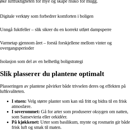
øke luftfuktigheten for mye og skape risiko for mugg.
Digitale verktøy som forbedrer komforten i boligen
Unngå fuktfeller – slik sikrer du en korrekt utført dampsperre
Varmetap gjennom året – forstå forskjellene mellom vinter og
overgangsperioder
Isolasjon som del av en helhetlig boligstrategi
Slik plasserer du plantene optimalt
Plasseringen av plantene påvirker både trivselen deres og effekten på
luftkvaliteten.
I stuen:
Velg større planter som kan stå fritt og bidra til en frisk
atmosfære.
I soverommet:
Gå for arter som produserer oksygen om natten,
som Sansevieria eller orkidéer.
På kjøkkenet:
Urter som basilikum, mynte og rosmarin gir både
frisk luft og smak til maten.