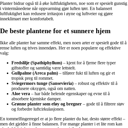
Planter bidrar også til å øke luftfuktigheten, noe som er spesielt gunstig
i vintermånedene når oppvarming gjør luften tørr. En balansert
luftfuktighet kan redusere irritasjon i øyne og luftveier og gjøre
inneklimaet mer komfortabelt.
De beste plantene for et sunnere hjem
Ikke alle planter har samme effekt, men noen arter er spesielt gode til å
rense luften og trives innendørs. Her er noen populære og effektive
valg:
Fredslilje (Spathiphyllum)
– kjent for å fjerne flere typer
giftstoffer og samtidig være lettstelt.
Gullpalme (Areca palm)
– tilfører fukt til luften og gir et
tropisk preg til rommet.
Sviegermors tunge (Sansevieria)
– robust og effektiv til å
produsere oksygen, også om natten.
Aloe vera
– har både helende egenskaper og evne til å
absorbere kjemiske damper.
Grønne planter som eføy og bregner
– gode til å filtrere støv
og forbedre luftcirkulasjonen.
En tommelfingerregel er at jo flere planter du har, desto større effekt –
men det gjelder å finne balansen. For mange planter i et lite rom kan