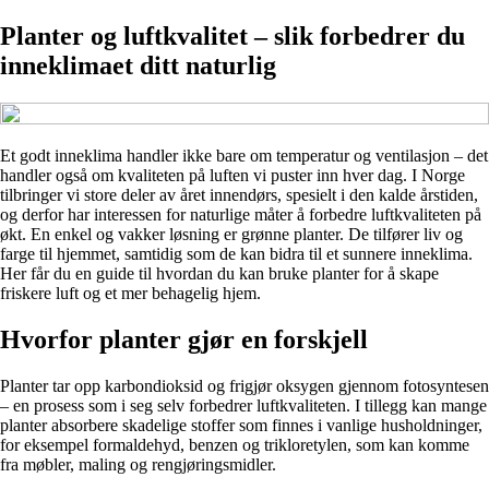
Planter og luftkvalitet – slik forbedrer du
inneklimaet ditt naturlig
Et godt inneklima handler ikke bare om temperatur og ventilasjon – det
handler også om kvaliteten på luften vi puster inn hver dag. I Norge
tilbringer vi store deler av året innendørs, spesielt i den kalde årstiden,
og derfor har interessen for naturlige måter å forbedre luftkvaliteten på
økt. En enkel og vakker løsning er grønne planter. De tilfører liv og
farge til hjemmet, samtidig som de kan bidra til et sunnere inneklima.
Her får du en guide til hvordan du kan bruke planter for å skape
friskere luft og et mer behagelig hjem.
Hvorfor planter gjør en forskjell
Planter tar opp karbondioksid og frigjør oksygen gjennom fotosyntesen
– en prosess som i seg selv forbedrer luftkvaliteten. I tillegg kan mange
planter absorbere skadelige stoffer som finnes i vanlige husholdninger,
for eksempel formaldehyd, benzen og trikloretylen, som kan komme
fra møbler, maling og rengjøringsmidler.