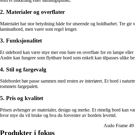
som et blikkfang eller samlingspunkt.
2. Materialer og overflater
Materialet har stor betydning både for utseende og holdbarhet. Tre gir 
laminatbord, men varer som regel lenger.
3. Funksjonalitet
Et sidebord kan være mye mer enn bare en overflate for en lampe eller 
Andre kan fungere som flyttbare bord som enkelt kan tilpasses ulike b
4. Stil og fargevalg
Sidebordet bør passe sammen med resten av interiøret. Et bord i naturtre
rommets fargepalett.
5. Pris og kvalitet
Prisen avhenger av materialer, design og merke. Et rimelig bord kan vær
hvor mye du vil bruke og hva du forventer av bordets levetid.
Audo Frame 49 S
Produkter i fokus