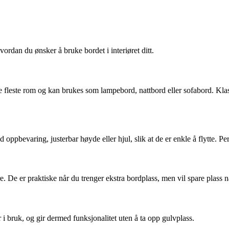
rdan du ønsker å bruke bordet i interiøret ditt.
de fleste rom og kan brukes som lampebord, nattbord eller sofabord. Klas
bevaring, justerbar høyde eller hjul, slik at de er enkle å flytte. Perfek
e. De er praktiske når du trenger ekstra bordplass, men vil spare plass n
 i bruk, og gir dermed funksjonalitet uten å ta opp gulvplass.