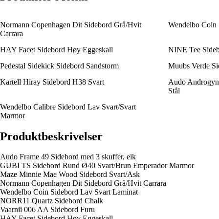
Normann Copenhagen Dit Sidebord Grå/Hvit
Wendelbo Coin 
Carrara
HAY Facet Sidebord Høy Eggeskall
NINE Tee Sideb
Pedestal Sidekick Sidebord Sandstorm
Muubs Verde Si
Kartell Hiray Sidebord H38 Svart
Audo Androgyne 
Stål
Wendelbo Calibre Sidebord Lav Svart/Svart
Marmor
Produktbeskrivelser
Audo Frame 49 Sidebord med 3 skuffer, eik
GUBI TS Sidebord Rund Ø40 Svart/Brun Emperador Marmor
Maze Minnie Mae Wood Sidebord Svart/Ask
Normann Copenhagen Dit Sidebord Grå/Hvit Carrara
Wendelbo Coin Sidebord Lav Svart Laminat
NORR11 Quartz Sidebord Chalk
Vaarnii 006 AA Sidebord Furu
HAY Facet Sidebord Høy Eggeskall