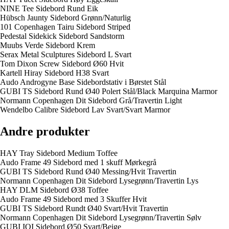
NINE Tee Sidebord Rund Eik
Hübsch Jaunty Sidebord Grønn/Naturlig
101 Copenhagen Tairu Sidebord Striped
Pedestal Sidekick Sidebord Sandstorm
Muubs Verde Sidebord Krem
Serax Metal Sculptures Sidebord L Svart
Tom Dixon Screw Sidebord Ø60 Hvit
Kartell Hiray Sidebord H38 Svart
Audo Androgyne Base Sidebordstativ i Børstet Stål
GUBI TS Sidebord Rund Ø40 Polert Stål/Black Marquina Marmor
Normann Copenhagen Dit Sidebord Grå/Travertin Light
Wendelbo Calibre Sidebord Lav Svart/Svart Marmor
Andre produkter
HAY Tray Sidebord Medium Toffee
Audo Frame 49 Sidebord med 1 skuff Mørkegrå
GUBI TS Sidebord Rund Ø40 Messing/Hvit Travertin
Normann Copenhagen Dit Sidebord Lysegrønn/Travertin Lys
HAY DLM Sidebord Ø38 Toffee
Audo Frame 49 Sidebord med 3 Skuffer Hvit
GUBI TS Sidebord Rundt Ø40 Svart/Hvit Travertin
Normann Copenhagen Dit Sidebord Lysegrønn/Travertin Sølv
GUBI IOI Sidebord Ø50 Svart/Beige