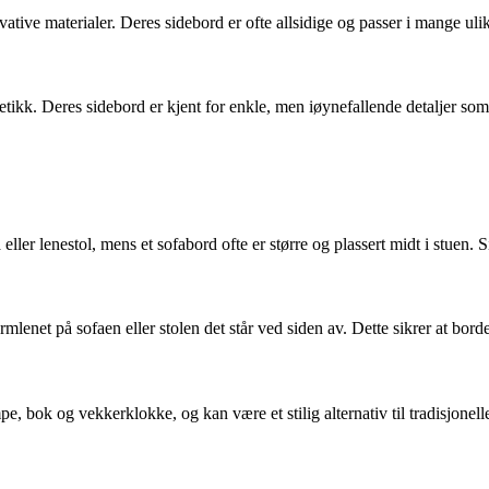
ve materialer. Deres sidebord er ofte allsidige og passer i mange uli
 Deres sidebord er kjent for enkle, men iøynefallende detaljer som gjø
ller lenestol, mens et sofabord ofte er større og plassert midt i stuen. 
net på sofaen eller stolen det står ved siden av. Dette sikrer at bordet
e, bok og vekkerklokke, og kan være et stilig alternativ til tradisjonell