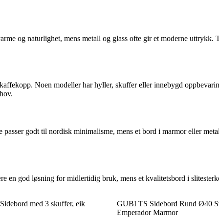
varme og naturlighet, mens metall og glass ofte gir et moderne uttrykk. 
kaffekopp. Noen modeller har hyller, skuffer eller innebygd oppbevaring
ehov.
 passer godt til nordisk minimalisme, mens et bord i marmor eller metall 
e en god løsning for midlertidig bruk, mens et kvalitetsbord i slitester
idebord med 3 skuffer, eik
GUBI TS Sidebord Rund Ø40 Sv
Emperador Marmor