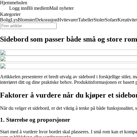
Hjemmehulen
Logg inn
Bli medlem
Mail nyheter
Kategorier
Bolig
Lys
Blomster
Dekorasjon
Hvitevarer
Tabeller
Stoler
Sofaer
Kreativite
Sidebord som passer både små og store ro
Artikkelen presenterer et bredt utvalg av sidebord i forskjellige stiler, 
interiøret ditt og dine praktiske behov. Produktinformasjonen er basert 
Faktorer å vurdere når du kjøper et sidebo
Når du velger et sidebord, er det viktig å tenke på både funksjonalitet, s
1. Størrelse og proporsjoner
Start med å vurdere hvor bordet skal plasseres. I små rom kan et kompak