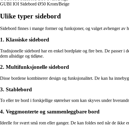
GUBI IOI Sidebord Ø50 Krom/Beige
Ulike typer sidebord
Sidebord finnes i mange former og funksjoner, og valget avhenger av hvo
1. Klassiske sidebord
Tradisjonelle sidebord har en enkel bordplate og fire ben. De passer i 
dem allsidige og tidløse.
2. Multifunksjonelle sidebord
Disse bordene kombinerer design og funksjonalitet. De kan ha innebygd opp
3. Stablebord
To eller tre bord i forskjellige størrelser som kan skyves under hverandr
4. Veggmonterte og sammenleggbare bord
Ideelle for svært små rom eller ganger. De kan foldes ned når de ikke er