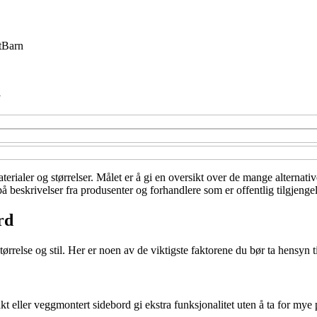
t
Barn
m
materialer og størrelser. Målet er å gi en oversikt over de mange alternati
på beskrivelser fra produsenter og forhandlere som er offentlig tilgjenge
rd
tørrelse og stil. Her er noen av de viktigste faktorene du bør ta hensyn ti
t eller veggmontert sidebord gi ekstra funksjonalitet uten å ta for mye