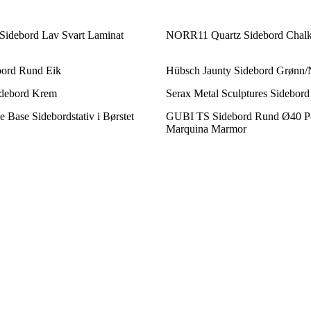
Sidebord Lav Svart Laminat
NORR11 Quartz Sidebord Chal
ord Rund Eik
Hübsch Jaunty Sidebord Grønn/N
debord Krem
Serax Metal Sculptures Sidebord
Base Sidebordstativ i Børstet
GUBI TS Sidebord Rund Ø40 Pol
Marquina Marmor