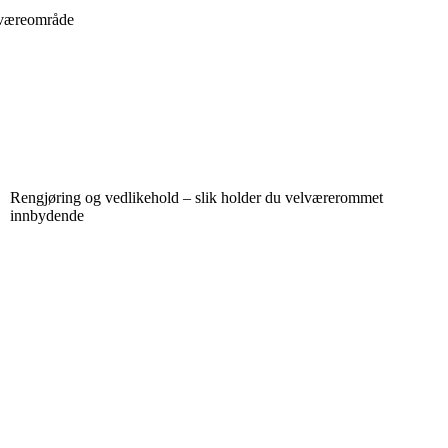
elværeområde
Rengjøring og vedlikehold – slik holder du velværerommet
innbydende