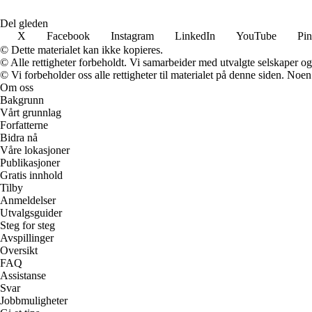
Del gleden
X
Facebook
Instagram
LinkedIn
YouTube
Pin
© Dette materialet kan ikke kopieres.
© Alle rettigheter forbeholdt. Vi samarbeider med utvalgte selskaper o
© Vi forbeholder oss alle rettigheter til materialet på denne siden. Noe
Om oss
Bakgrunn
Vårt grunnlag
Forfatterne
Bidra nå
Våre lokasjoner
Publikasjoner
Gratis innhold
Tilby
Anmeldelser
Utvalgsguider
Steg for steg
Avspillinger
Oversikt
FAQ
Assistanse
Svar
Jobbmuligheter