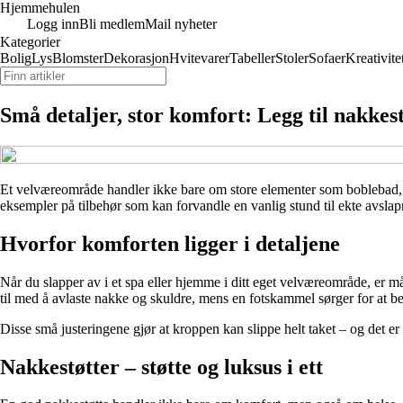
Hjemmehulen
Logg inn
Bli medlem
Mail nyheter
Kategorier
Bolig
Lys
Blomster
Dekorasjon
Hvitevarer
Tabeller
Stoler
Sofaer
Kreativite
Små detaljer, stor komfort: Legg til nakkes
Et velværeområde handler ikke bare om store elementer som boblebad, ba
eksempler på tilbehør som kan forvandle en vanlig stund til ekte avslap
Hvorfor komforten ligger i detaljene
Når du slapper av i et spa eller hjemme i ditt eget velværeområde, er må
til med å avlaste nakke og skuldre, mens en fotskammel sørger for at ben
Disse små justeringene gjør at kroppen kan slippe helt taket – og det 
Nakkestøtter – støtte og luksus i ett