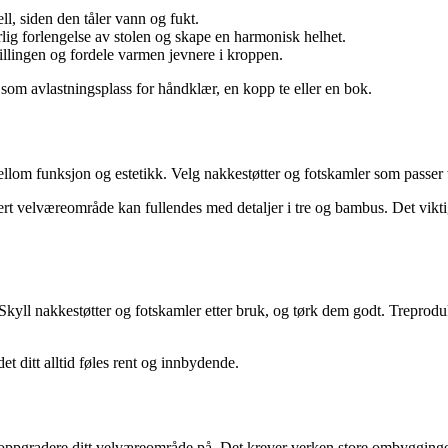
ell, siden den tåler vann og fukt.
ig forlengelse av stolen og skape en harmonisk helhet.
stillingen og fordele varmen jevnere i kroppen.
om avlastningsplass for håndklær, en kopp te eller en bok.
lom funksjon og estetikk. Velg nakkestøtter og fotskamler som passer ti
ert velværeområde kan fullendes med detaljer i tre og bambus. Det viktig
 Skyll nakkestøtter og fotskamler etter bruk, og tørk dem godt. Treproduk
t ditt alltid føles rent og innbydende.
 oppgradere ditt velværeområde på. Det krever verken store ombygginger 