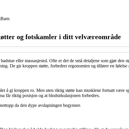
t
Barn
tøtter og fotskamler i ditt velværeområde
dstue eller massasjestol. Ofte er det de små detaljene som gjør den stø
ning. De gir kroppen støtte, forbedrer ergonomien og tilfører en følels
let å gi kroppen ro. Men uten riktig støtte kan musklene fortsatt være s
a får riktig posisjon og at blodsirkulasjonen forbedres.
er nettopp da den dype avslapningen begynner.