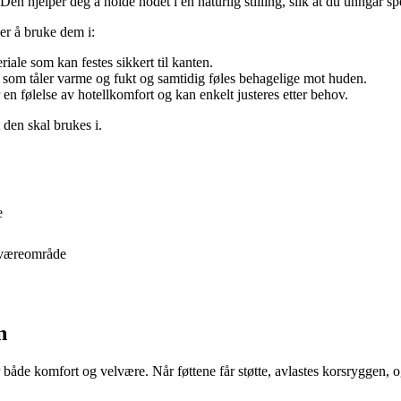
n hjelper deg å holde hodet i en naturlig stilling, slik at du unngår s
er å bruke dem i:
ale som kan festes sikkert til kanten.
r, som tåler varme og fukt og samtidig føles behagelige mot huden.
r en følelse av hotellkomfort og kan enkelt justeres etter behov.
 den skal brukes i.
e
elværeområde
n
r både komfort og velvære. Når føttene får støtte, avlastes korsryggen, o