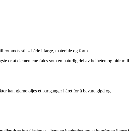
l rommets stil – både i farge, materiale og form.
ste er at elementene føles som en naturlig del av helheten og bidrar til
ter kan gjerne oljes et par ganger i året for å bevare glød og
eller dyre installasjoner – bare en bevissthet om at komforten ligger i