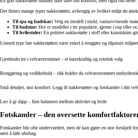
En god nakkestøtte handler ikke bare om komfort, men også om helse. De
Det finnes mange typer nakkestøtter, avhengig av hvilket miljø du ønsk
Til spa og badekar:
Velg en modell i mykt, vannavvisende materi
Til badstue:
Her er modeller i tre populære, gjerne i osp eller o
Til hvilestoler:
En polstret nakkestøtte i stoff eller kunstskinn gi
Uansett type bør nakkestøtten være enkel å rengjøre og tilpasset miljøet
Gjenbrukt tre i velværerommet – et bærekraftig og estetisk valg
Rengjøring og vedlikehold – slik holder du velværerommet innbydend
Små detaljer, stor komfort: Legg til nakkestøtter og fotskamler i ditt v
Lær å gi slipp – finn balansen mellom aktivitet og hvile
Fotskamler – den oversette komfortfaktore
Fotskamler blir ofte undervurdert, men de kan gjøre en stor forskjell fo
uten å føle ubehag.