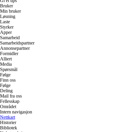
Gi et tips
Bruker
Min bruker
Løsning
Laste
Styrker
Apper
Samarbeid
Samarbeidspartner
Annonsepartner
Formidler
Alliert
Media
Spørsmål
Følge
Finn oss
Følge
Deling
Mail fra oss
Fellesskap
Området
Intern navigasjon
Nettkart
Historier
Bibliotek