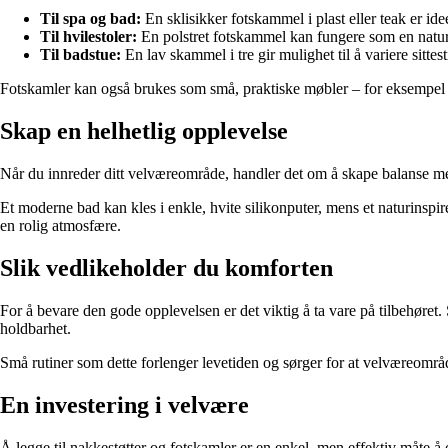
Til spa og bad:
En sklisikker fotskammel i plast eller teak er ide
Til hvilestoler:
En polstret fotskammel kan fungere som en naturl
Til badstue:
En lav skammel i tre gir mulighet til å variere sitte
Fotskamler kan også brukes som små, praktiske møbler – for eksempel s
Skap en helhetlig opplevelse
Når du innreder ditt velværeområde, handler det om å skape balanse mel
Et moderne bad kan kles i enkle, hvite silikonputer, mens et naturinspir
en rolig atmosfære.
Slik vedlikeholder du komforten
For å bevare den gode opplevelsen er det viktig å ta vare på tilbehøret.
holdbarhet.
Små rutiner som dette forlenger levetiden og sørger for at velværeområde
En investering i velvære
Å legge til nakkestøtter og fotskamler er en enkel, men effektiv måte å