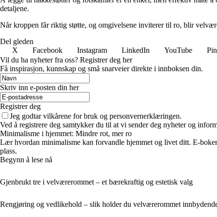
detaljene.
Når kroppen får riktig støtte, og omgivelsene inviterer til ro, blir vel
Del gleden
X
Facebook
Instagram
LinkedIn
YouTube
Pin
Vil du ha nyheter fra oss? Registrer deg her
Få inspirasjon, kunnskap og små snarveier direkte i innboksen din.
Skriv inn e-posten din her
Registrer deg
Jeg godtar vilkårene for bruk og personvernerklæringen.
Ved å registrere deg samtykker du til at vi sender deg nyheter og infor
Minimalisme i hjemmet: Mindre rot, mer ro
Lær hvordan minimalisme kan forvandle hjemmet og livet ditt. E-boken 
plass.
Begynn å lese nå
Gjenbrukt tre i velværerommet – et bærekraftig og estetisk valg
Rengjøring og vedlikehold – slik holder du velværerommet innbydend