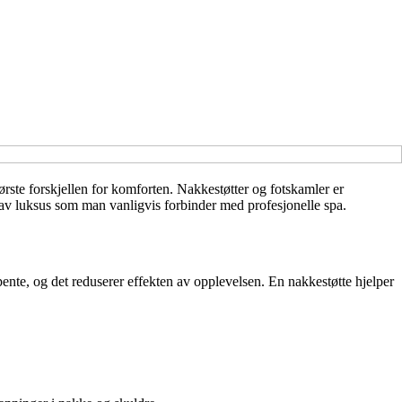
rste forskjellen for komforten. Nakkestøtter og fotskamler er
e av luksus som man vanligvis forbinder med profesjonelle spa.
pente, og det reduserer effekten av opplevelsen. En nakkestøtte hjelper