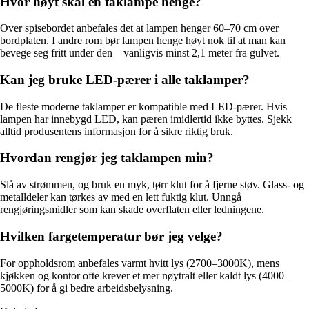
Hvor høyt skal en taklampe henge?
Over spisebordet anbefales det at lampen henger 60–70 cm over
bordplaten. I andre rom bør lampen henge høyt nok til at man kan
bevege seg fritt under den – vanligvis minst 2,1 meter fra gulvet.
Kan jeg bruke LED-pærer i alle taklamper?
De fleste moderne taklamper er kompatible med LED-pærer. Hvis
lampen har innebygd LED, kan pæren imidlertid ikke byttes. Sjekk
alltid produsentens informasjon for å sikre riktig bruk.
Hvordan rengjør jeg taklampen min?
Slå av strømmen, og bruk en myk, tørr klut for å fjerne støv. Glass- og
metalldeler kan tørkes av med en lett fuktig klut. Unngå
rengjøringsmidler som kan skade overflaten eller ledningene.
Hvilken fargetemperatur bør jeg velge?
For oppholdsrom anbefales varmt hvitt lys (2700–3000K), mens
kjøkken og kontor ofte krever et mer nøytralt eller kaldt lys (4000–
5000K) for å gi bedre arbeidsbelysning.