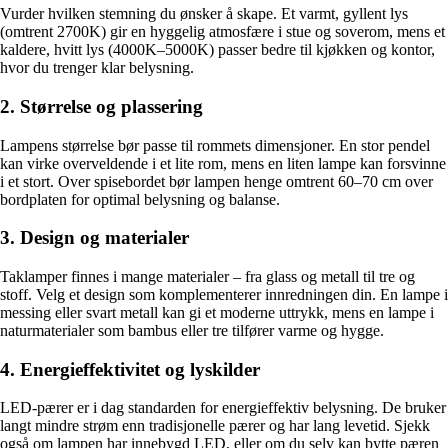
Vurder hvilken stemning du ønsker å skape. Et varmt, gyllent lys
(omtrent 2700K) gir en hyggelig atmosfære i stue og soverom, mens et
kaldere, hvitt lys (4000K–5000K) passer bedre til kjøkken og kontor,
hvor du trenger klar belysning.
2. Størrelse og plassering
Lampens størrelse bør passe til rommets dimensjoner. En stor pendel
kan virke overveldende i et lite rom, mens en liten lampe kan forsvinne
i et stort. Over spisebordet bør lampen henge omtrent 60–70 cm over
bordplaten for optimal belysning og balanse.
3. Design og materialer
Taklamper finnes i mange materialer – fra glass og metall til tre og
stoff. Velg et design som komplementerer innredningen din. En lampe i
messing eller svart metall kan gi et moderne uttrykk, mens en lampe i
naturmaterialer som bambus eller tre tilfører varme og hygge.
4. Energieffektivitet og lyskilder
LED-pærer er i dag standarden for energieffektiv belysning. De bruker
langt mindre strøm enn tradisjonelle pærer og har lang levetid. Sjekk
også om lampen har innebygd LED, eller om du selv kan bytte pæren