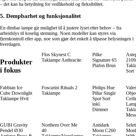
– det kan ha betydning for vedlikehold og fleksibilitet.
5. Dempbarhet og funksjonalitet
En dimbar lampe gir mulighet til å justere lyset etter behov – fra
arbeidslys til koselig stemning. Noen modeller kan styres via
fjernkontroll eller app, noe som gjør det enkelt å tilpasse belysningen i
hverdagen.
Flos Skynest C
Pilke
Aste
Taklampe Anthracite
Signature 65
2109
Produkter
Plafon Brun
Takl
i fokus
Sort
Fabbian Ice
Foscarini Rituals 2
Philips Hue
Valer
Cube Downlight
Taklampe
Pillar Single
Obje
Taklampe Hvit
Spot Sort
Ceili
inkl.
Lam
Dimmer
Takl
Mess
GUBI Gravity
Northern Over Me
Antidark
Selet
Pendel Ø30
40
Moon C260
Mon
Antique Brass &
Taklampe/Vegglampe
Taklampe
With