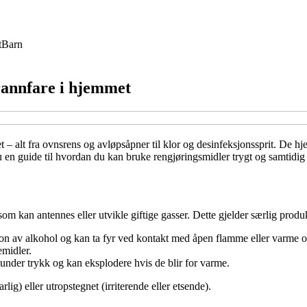
t
Barn
rannfare i hjemmet
pet – alt fra ovnsrens og avløpsåpner til klor og desinfeksjonssprit. De
du en guide til hvordan du kan bruke rengjøringsmidler trygt og samtidig
som kan antennes eller utvikle giftige gasser. Dette gjelder særlig produ
on av alkohol og kan ta fyr ved kontakt med åpen flamme eller varme ov
emidler.
 under trykk og kan eksplodere hvis de blir for varme.
ig) eller utropstegnet (irriterende eller etsende).