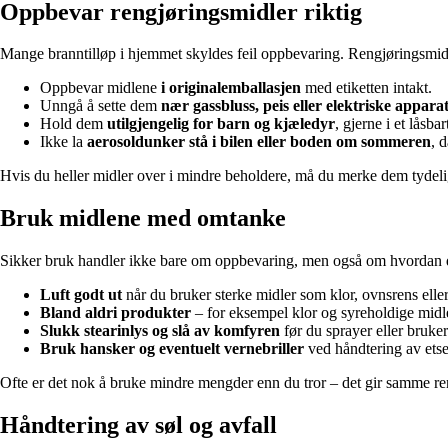
Oppbevar rengjøringsmidler riktig
Mange branntilløp i hjemmet skyldes feil oppbevaring. Rengjøringsmidle
Oppbevar midlene
i originalemballasjen
med etiketten intakt.
Unngå å sette dem
nær gassbluss, peis eller elektriske appara
Hold dem
utilgjengelig for barn og kjæledyr
, gjerne i et låsbar
Ikke la
aerosoldunker stå i bilen eller boden om sommeren
, 
Hvis du heller midler over i mindre beholdere, må du merke dem tydeli
Bruk midlene med omtanke
Sikker bruk handler ikke bare om oppbevaring, men også om hvordan 
Luft godt ut
når du bruker sterke midler som klor, ovnsrens elle
Bland aldri produkter
– for eksempel klor og syreholdige midle
Slukk stearinlys og slå av komfyren
før du sprayer eller bruker
Bruk hansker og eventuelt vernebriller
ved håndtering av ets
Ofte er det nok å bruke mindre mengder enn du tror – det gir samme reng
Håndtering av søl og avfall