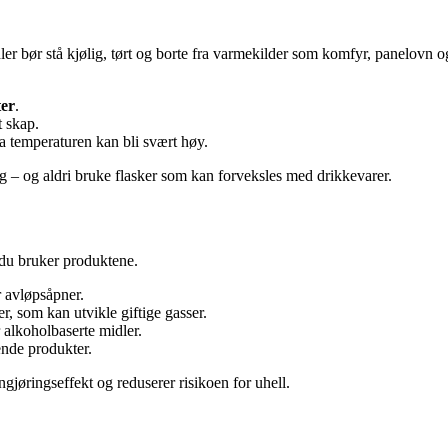
r bør stå kjølig, tørt og borte fra varmekilder som komfyr, panelovn og
ter
.
t skap.
da temperaturen kan bli svært høy.
g – og aldri bruke flasker som kan forveksles med drikkevarer.
du bruker produktene.
r avløpsåpner.
r, som kan utvikle giftige gasser.
 alkoholbaserte midler.
ende produkter.
jøringseffekt og reduserer risikoen for uhell.