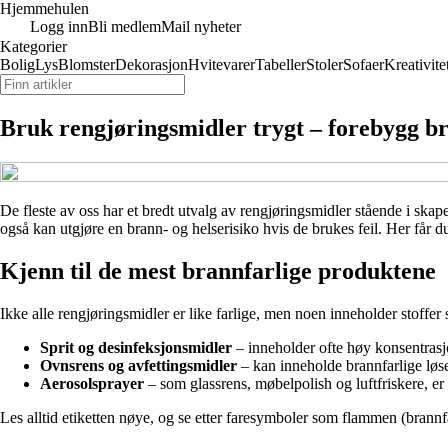
Hjemmehulen
Logg inn
Bli medlem
Mail nyheter
Kategorier
Bolig
Lys
Blomster
Dekorasjon
Hvitevarer
Tabeller
Stoler
Sofaer
Kreativite
Bruk rengjøringsmidler trygt – forebygg b
De fleste av oss har et bredt utvalg av rengjøringsmidler stående i ska
også kan utgjøre en brann- og helserisiko hvis de brukes feil. Her får 
Kjenn til de mest brannfarlige produktene
Ikke alle rengjøringsmidler er like farlige, men noen inneholder stoffer 
Sprit og desinfeksjonsmidler
– inneholder ofte høy konsentrasj
Ovnsrens og avfettingsmidler
– kan inneholde brannfarlige løs
Aerosolsprayer
– som glassrens, møbelpolish og luftfriskere, er
Les alltid etiketten nøye, og se etter faresymboler som flammen (brannfarl