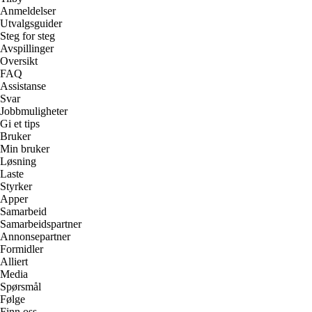
Anmeldelser
Utvalgsguider
Steg for steg
Avspillinger
Oversikt
FAQ
Assistanse
Svar
Jobbmuligheter
Gi et tips
Bruker
Min bruker
Løsning
Laste
Styrker
Apper
Samarbeid
Samarbeidspartner
Annonsepartner
Formidler
Alliert
Media
Spørsmål
Følge
Finn oss