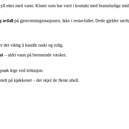
yll etter med vann. Kluter som har vært i kontakt med brannfarlige midle
g avfall
på gjenvinningsstasjonen, ikke i restavfallet. Dette gjelder særl
r det viktig å handle raskt og rolig.
at
– aldri vann på brennende væsker.
søk lege ved irritasjon.
esielt på kjøkkenet – der skjer de fleste uhell.