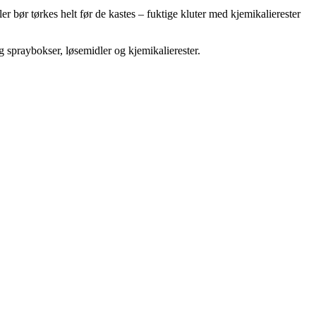
r bør tørkes helt før de kastes – fuktige kluter med kjemikalierester
ig spraybokser, løsemidler og kjemikalierester.