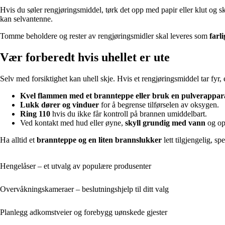
Hvis du søler rengjøringsmiddel, tørk det opp med papir eller klut og sk
kan selvantenne.
Tomme beholdere og rester av rengjøringsmidler skal leveres som
farli
Vær forberedt hvis uhellet er ute
Selv med forsiktighet kan uhell skje. Hvis et rengjøringsmiddel tar fyr, e
Kvel flammen med et brannteppe eller bruk en pulverappar
Lukk dører og vinduer
for å begrense tilførselen av oksygen.
Ring 110
hvis du ikke får kontroll på brannen umiddelbart.
Ved kontakt med hud eller øyne,
skyll grundig med vann
og opp
Ha alltid et
brannteppe og en liten brannslukker
lett tilgjengelig, sp
Hengelåser – et utvalg av populære produsenter
Overvåkningskameraer – beslutningshjelp til ditt valg
Planlegg adkomstveier og forebygg uønskede gjester