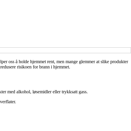
 hjelper oss å holde hjemmet rent, men mange glemmer at slike produkter
 redusere risikoen for brann i hjemmet.
kter med alkohol, løsemidler eller trykksatt gass.
erflater.