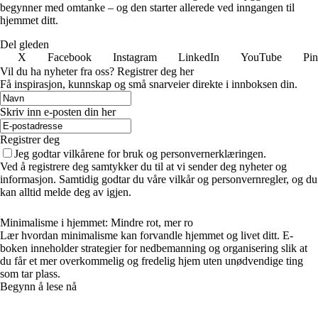
begynner med omtanke – og den starter allerede ved inngangen til
hjemmet ditt.
Del gleden
X
Facebook
Instagram
LinkedIn
YouTube
Pin
Vil du ha nyheter fra oss? Registrer deg her
Få inspirasjon, kunnskap og små snarveier direkte i innboksen din.
Skriv inn e-posten din her
Registrer deg
Jeg godtar vilkårene for bruk og personvernerklæringen.
Ved å registrere deg samtykker du til at vi sender deg nyheter og
informasjon. Samtidig godtar du våre vilkår og personvernregler, og du
kan alltid melde deg av igjen.
Minimalisme i hjemmet: Mindre rot, mer ro
Lær hvordan minimalisme kan forvandle hjemmet og livet ditt. E-
boken inneholder strategier for nedbemanning og organisering slik at
du får et mer overkommelig og fredelig hjem uten unødvendige ting
som tar plass.
Begynn å lese nå