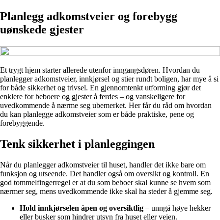
Planlegg adkomstveier og forebygg
uønskede gjester
Et trygt hjem starter allerede utenfor inngangsdøren. Hvordan du
planlegger adkomstveier, innkjørsel og stier rundt boligen, har mye å si
for både sikkerhet og trivsel. En gjennomtenkt utforming gjør det
enklere for beboere og gjester å ferdes – og vanskeligere for
uvedkommende å nærme seg ubemerket. Her får du råd om hvordan
du kan planlegge adkomstveier som er både praktiske, pene og
forebyggende.
Tenk sikkerhet i planleggingen
Når du planlegger adkomstveier til huset, handler det ikke bare om
funksjon og utseende. Det handler også om oversikt og kontroll. En
god tommelfingerregel er at du som beboer skal kunne se hvem som
nærmer seg, mens uvedkommende ikke skal ha steder å gjemme seg.
Hold innkjørselen åpen og oversiktlig
– unngå høye hekker
eller busker som hindrer utsyn fra huset eller veien.