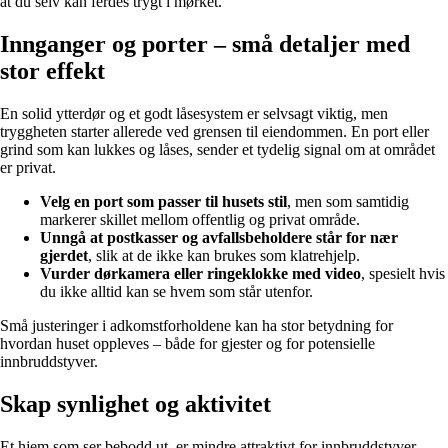
at du selv kan ferdes trygt i mørket.
Innganger og porter – små detaljer med
stor effekt
En solid ytterdør og et godt låsesystem er selvsagt viktig, men
tryggheten starter allerede ved grensen til eiendommen. En port eller
grind som kan lukkes og låses, sender et tydelig signal om at området
er privat.
Velg en port som passer til husets stil
, men som samtidig
markerer skillet mellom offentlig og privat område.
Unngå at postkasser og avfallsbeholdere står for nær
gjerdet
, slik at de ikke kan brukes som klatrehjelp.
Vurder dørkamera eller ringeklokke med video
, spesielt hvis
du ikke alltid kan se hvem som står utenfor.
Små justeringer i adkomstforholdene kan ha stor betydning for
hvordan huset oppleves – både for gjester og for potensielle
innbruddstyver.
Skap synlighet og aktivitet
Et hjem som ser bebodd ut, er mindre attraktivt for innbruddstyver.