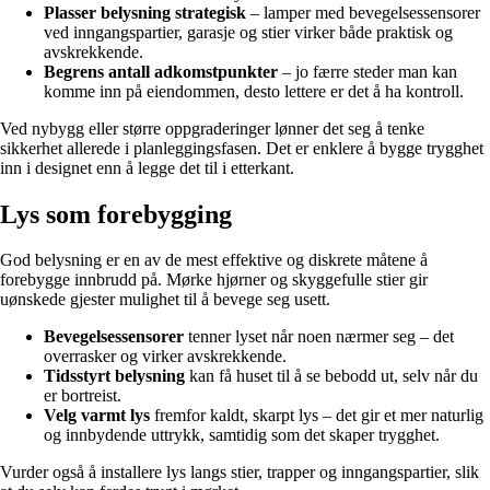
Plasser belysning strategisk
– lamper med bevegelsessensorer
ved inngangspartier, garasje og stier virker både praktisk og
avskrekkende.
Begrens antall adkomstpunkter
– jo færre steder man kan
komme inn på eiendommen, desto lettere er det å ha kontroll.
Ved nybygg eller større oppgraderinger lønner det seg å tenke
sikkerhet allerede i planleggingsfasen. Det er enklere å bygge trygghet
inn i designet enn å legge det til i etterkant.
Lys som forebygging
God belysning er en av de mest effektive og diskrete måtene å
forebygge innbrudd på. Mørke hjørner og skyggefulle stier gir
uønskede gjester mulighet til å bevege seg usett.
Bevegelsessensorer
tenner lyset når noen nærmer seg – det
overrasker og virker avskrekkende.
Tidsstyrt belysning
kan få huset til å se bebodd ut, selv når du
er bortreist.
Velg varmt lys
fremfor kaldt, skarpt lys – det gir et mer naturlig
og innbydende uttrykk, samtidig som det skaper trygghet.
Vurder også å installere lys langs stier, trapper og inngangspartier, slik