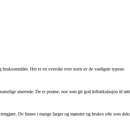
og bruksområder. Her er en oversikt over noen av de vanligste typene.
aturlige utseende. De er porøse, noe som gir god luftsirkulasjon til røt
 rengjøre. De finnes i mange farger og mønstre og brukes ofte som deko