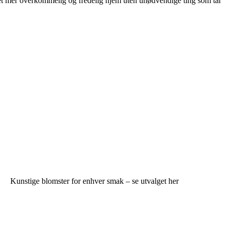
 et mer overkommelig og fredelig hjem uten unødvendige ting som tar
Kunstige blomster for enhver smak – se utvalget her