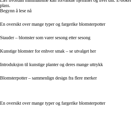
Lær hvordan minimalisme kan forvandle hjemmet og livet ditt. E-boken 
plass.
Begynn å lese nå
En oversikt over mange typer og fargerike blomsterpotter
Stauder – blomster som varer sesong etter sesong
Kunstige blomster for enhver smak – se utvalget her
Introduksjon til kunstige planter og deres mange uttrykk
Blomsterpotter – sammenlign design fra flere merker
En oversikt over mange typer og fargerike blomsterpotter