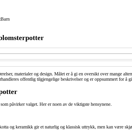
t
Barn
blomsterpotter
ørrelser, materialer og design. Målet er å gi en oversikt over mange alter
rhandleres offentlig tilgjengelige beskrivelser og er oppsummert for å gi
potter
er som påvirker valget. Her er noen av de viktigste hensynene.
kotta og keramikk gir et naturlig og klassisk uttrykk, men kan være skjø