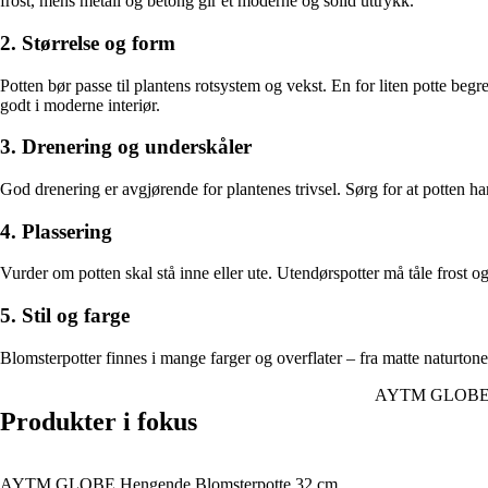
frost, mens metall og betong gir et moderne og solid uttrykk.
2. Størrelse og form
Potten bør passe til plantens rotsystem og vekst. En for liten potte beg
godt i moderne interiør.
3. Drenering og underskåler
God drenering er avgjørende for plantenes trivsel. Sørg for at potten har
4. Plassering
Vurder om potten skal stå inne eller ute. Utendørspotter må tåle frost 
5. Stil og farge
Blomsterpotter finnes i mange farger og overflater – fra matte naturton
AYTM GLOBE Bl
Produkter i fokus
AYTM GLOBE Hengende Blomsterpotte 32 cm