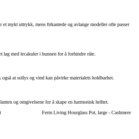
gir et mykt uttrykk, mens firkantede og avlange modeller ofte passer
et lag med lecakuler i bunnen for å forhindre råte.
 også at sollys og vind kan påvirke materialets holdbarhet.
e planten og omgivelsene for å skape en harmonisk helhet.
t
Ferm Living Hourglass Pot, large - Cashmere