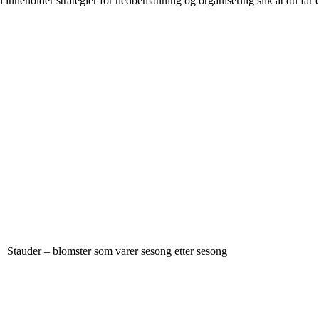
inneholder strategier for nedbemanning og organisering slik at du får
Stauder – blomster som varer sesong etter sesong