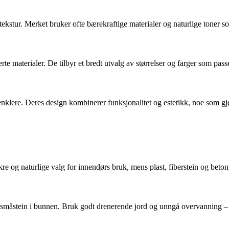
ekstur. Merket bruker ofte bærekraftige materialer og naturlige toner som
lerte materialer. De tilbyr et bredt utvalg av størrelser og farger som pas
enklere. Deres design kombinerer funksjonalitet og estetikk, noe som g
re og naturlige valg for innendørs bruk, mens plast, fiberstein og beto
r småstein i bunnen. Bruk godt drenerende jord og unngå overvanning – sp