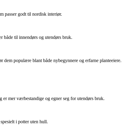
 passer godt til nordisk interiør.
ser både til innendørs og utendørs bruk.
jør dem populære blant både nybegynnere og erfarne planteeiere.
ng er mer værbestandige og egner seg for utendørs bruk.
esielt i potter uten hull.