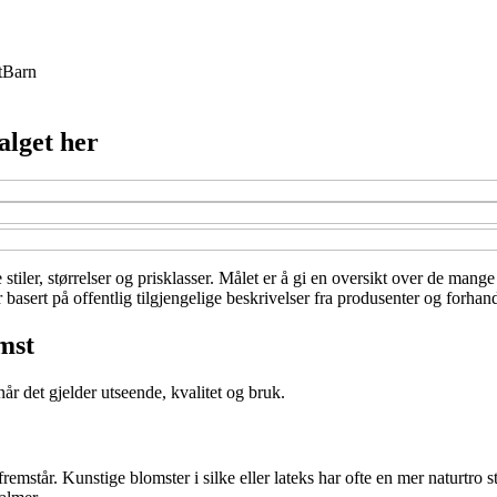
t
Barn
alget her
ge stiler, størrelser og prisklasser. Målet er å gi en oversikt over de 
basert på offentlig tilgjengelige beskrivelser fra produsenter og forhand
mst
når det gjelder utseende, kvalitet og bruk.
fremstår. Kunstige blomster i silke eller lateks har ofte en mer naturtro 