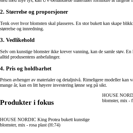
sted med mye lys, kan UV-behandlede materialer forhindre at fargene f
2. Størrelse og proporsjoner
Tenk over hvor blomsten skal plasseres. En stor bukett kan skape blikk
størrelse og innredning.
3. Vedlikehold
Selv om kunstige blomster ikke krever vanning, kan de samle støv. En l
alltid produsentens anbefalinger.
4. Pris og holdbarhet
Prisen avhenger av materialer og detaljnivå. Rimeligere modeller kan væ
mange år, kan en litt høyere investering lønne seg på sikt.
HOUSE NORDIC 
blomster, mix - f
Produkter i fokus
HOUSE NORDIC King Protea bukett kunstige
blomster, mix - rosa plast (H:74)