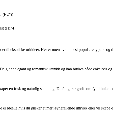
t (H:75)
st (H:74)
roser til eksotiske orkideer. Her er noen av de mest populære typene og 
m. De gir et elegant og romantisk uttrykk og kan brukes både enkeltvis og 
er en frisk og naturlig stemning. De fungerer godt som fyll i buketter 
De er ideelle hvis du ønsker et mer iøynefallende uttrykk eller vil skape