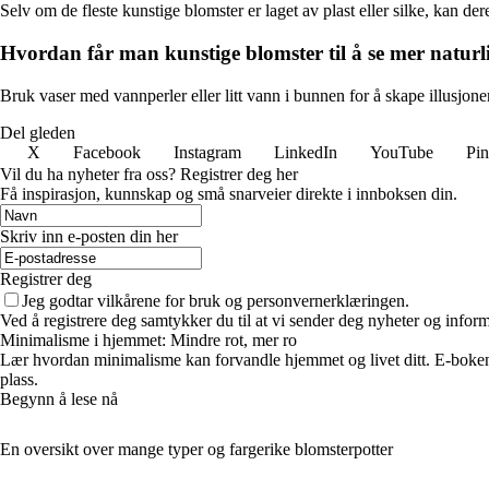
Selv om de fleste kunstige blomster er laget av plast eller silke, kan d
Hvordan får man kunstige blomster til å se mer naturl
Bruk vaser med vannperler eller litt vann i bunnen for å skape illusjon
Del gleden
X
Facebook
Instagram
LinkedIn
YouTube
Pin
Vil du ha nyheter fra oss? Registrer deg her
Få inspirasjon, kunnskap og små snarveier direkte i innboksen din.
Skriv inn e-posten din her
Registrer deg
Jeg godtar vilkårene for bruk og personvernerklæringen.
Ved å registrere deg samtykker du til at vi sender deg nyheter og infor
Minimalisme i hjemmet: Mindre rot, mer ro
Lær hvordan minimalisme kan forvandle hjemmet og livet ditt. E-boken 
plass.
Begynn å lese nå
En oversikt over mange typer og fargerike blomsterpotter