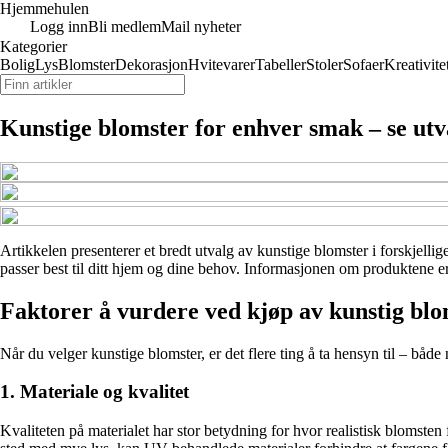
Hjemmehulen
Logg inn
Bli medlem
Mail nyheter
Kategorier
Bolig
Lys
Blomster
Dekorasjon
Hvitevarer
Tabeller
Stoler
Sofaer
Kreativite
Kunstige blomster for enhver smak – se utv
Artikkelen presenterer et bredt utvalg av kunstige blomster i forskjelli
passer best til ditt hjem og dine behov. Informasjonen om produktene er 
Faktorer å vurdere ved kjøp av kunstig blo
Når du velger kunstige blomster, er det flere ting å ta hensyn til – både 
1. Materiale og kvalitet
Kvaliteten på materialet har stor betydning for hvor realistisk blomsten 