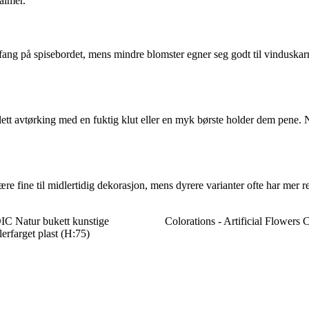
almer.
fang på spisebordet, mens mindre blomster egner seg godt til vinduskarm
ett avtørking med en fuktig klut eller en myk børste holder dem pene. 
re fine til midlertidig dekorasjon, mens dyrere varianter ofte har mer r
Natur bukett kunstige
Colorations - Artificial Flowers 
lerfarget plast (H:75)