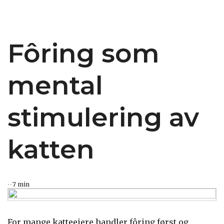
Fôring som
mental
stimulering av
katten
7 min
For mange katteeiere handler fôring først og