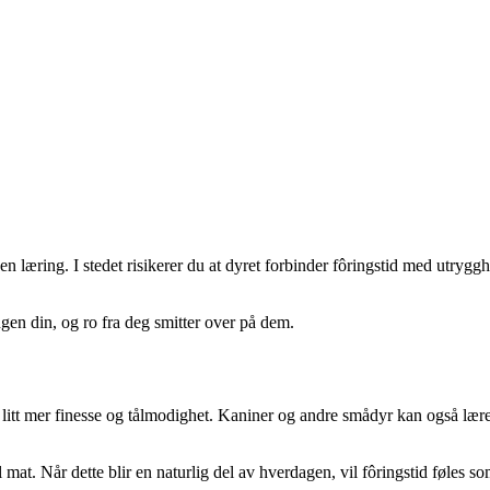
den læring. I stedet risikerer du at dyret forbinder fôringstid med utryg
ngen din, og ro fra deg smitter over på dem.
r litt mer finesse og tålmodighet. Kaniner og andre smådyr kan også læ
mat. Når dette blir en naturlig del av hverdagen, vil fôringstid føles som