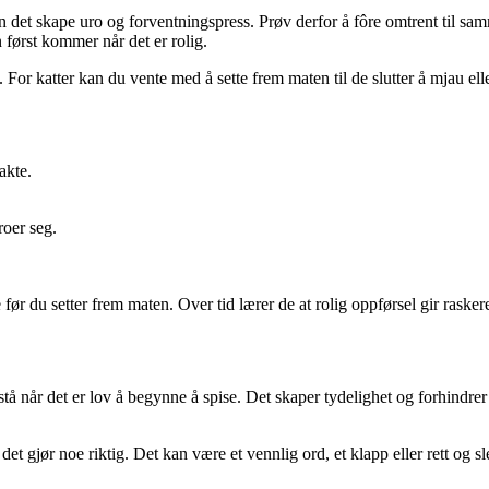
n det skape uro og forventningspress. Prøv derfor å fôre omtrent til sam
n først kommer når det er rolig.
 For katter kan du vente med å sette frem maten til de slutter å mjau ell
akte.
roer seg.
ør du setter frem maten. Over tid lærer de at rolig oppførsel gir raskere 
rstå når det er lov å begynne å spise. Det skaper tydelighet og forhindr
et gjør noe riktig. Det kan være et vennlig ord, et klapp eller rett og 