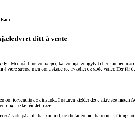
t
Barn
jæledyret ditt å vente
 dyr. Men når hunden hopper, katten mjauer høylytt eller kaninen maser
m å være streng, men om å skape ro, trygghet og gode vaner. Her får du 
men om forventning og instinkt. I naturen gjelder det å sikre seg maten
er rolig – ikke når det maser.
er å stole på at du har kontroll, og du får en mer harmonisk fôringsruti