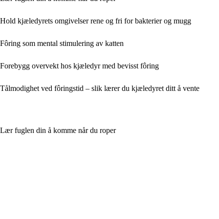
Hold kjæledyrets omgivelser rene og fri for bakterier og mugg
Fôring som mental stimulering av katten
Forebygg overvekt hos kjæledyr med bevisst fôring
Tålmodighet ved fôringstid – slik lærer du kjæledyret ditt å vente
Lær fuglen din å komme når du roper