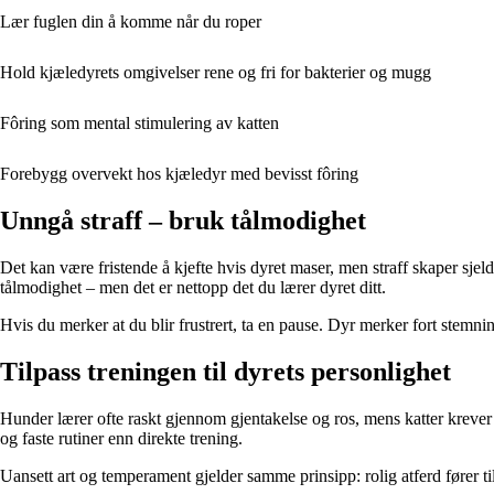
Lær fuglen din å komme når du roper
Hold kjæledyrets omgivelser rene og fri for bakterier og mugg
Fôring som mental stimulering av katten
Forebygg overvekt hos kjæledyr med bevisst fôring
Unngå straff – bruk tålmodighet
Det kan være fristende å kjefte hvis dyret maser, men straff skaper sjel
tålmodighet – men det er nettopp det du lærer dyret ditt.
Hvis du merker at du blir frustrert, ta en pause. Dyr merker fort stemni
Tilpass treningen til dyrets personlighet
Hunder lærer ofte raskt gjennom gjentakelse og ros, mens katter kreve
og faste rutiner enn direkte trening.
Uansett art og temperament gjelder samme prinsipp: rolig atferd fører til 