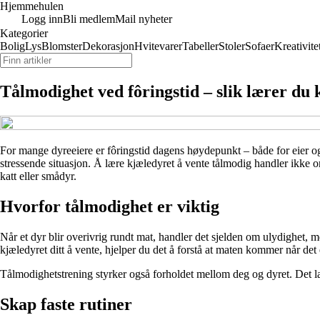
Hjemmehulen
Logg inn
Bli medlem
Mail nyheter
Kategorier
Bolig
Lys
Blomster
Dekorasjon
Hvitevarer
Tabeller
Stoler
Sofaer
Kreativite
Tålmodighet ved fôringstid – slik lærer du k
For mange dyreeiere er fôringstid dagens høydepunkt – både for eier og
stressende situasjon. Å lære kjæledyret å vente tålmodig handler ikke o
katt eller smådyr.
Hvorfor tålmodighet er viktig
Når et dyr blir overivrig rundt mat, handler det sjelden om ulydighet, 
kjæledyret ditt å vente, hjelper du det å forstå at maten kommer når det 
Tålmodighetstrening styrker også forholdet mellom deg og dyret. Det lær
Skap faste rutiner