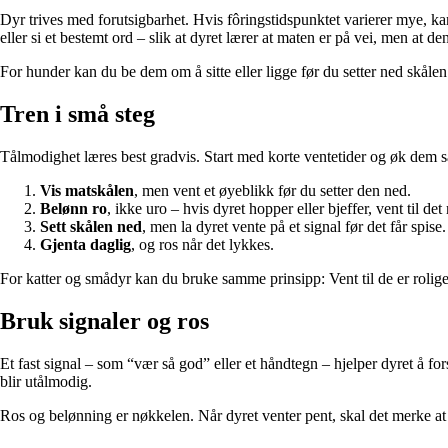
Dyr trives med forutsigbarhet. Hvis fôringstidspunktet varierer mye, ka
eller si et bestemt ord – slik at dyret lærer at maten er på vei, men at de
For hunder kan du be dem om å sitte eller ligge før du setter ned skålen.
Tren i små steg
Tålmodighet læres best gradvis. Start med korte ventetider og øk dem s
Vis matskålen
, men vent et øyeblikk før du setter den ned.
Belønn ro
, ikke uro – hvis dyret hopper eller bjeffer, vent til det 
Sett skålen ned
, men la dyret vente på et signal før det får spise.
Gjenta daglig
, og ros når det lykkes.
For katter og smådyr kan du bruke samme prinsipp: Vent til de er rolige f
Bruk signaler og ros
Et fast signal – som “vær så god” eller et håndtegn – hjelper dyret å fo
blir utålmodig.
Ros og belønning er nøkkelen. Når dyret venter pent, skal det merke at d