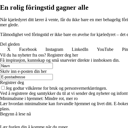
En rolig fôringstid gagner alle
Når kjæledyret ditt lærer å vente, får du ikke bare en mer behagelig f
mer glede.
Tålmodighet ved fôringstid er ikke bare en øvelse for kjæledyret – det 
Del gleden
X
Facebook
Instagram
LinkedIn
YouTube
Pin
Vil du ha nyheter fra oss? Registrer deg her
Få inspirasjon, kunnskap og små snarveier direkte i innboksen din.
Skriv inn e-posten din her
Registrer deg
Jeg godtar vilkårene for bruk og personvernerklæringen.
Ved å registrere deg samtykker du til at vi sender deg nyheter og infor
Minimalisme i hjemmet: Mindre rot, mer ro
Lær hvordan minimalisme kan forvandle hjemmet og livet ditt. E-boken 
plass.
Begynn å lese nå
Lær fuglen din å komme når du roper