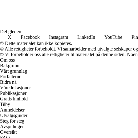
Del gleden
X
Facebook
Instagram
LinkedIn
YouTube
Pin
© Dette materialet kan ikke kopieres.
© Alle rettigheter forbeholdt. Vi samarbeider med utvalgte selskaper o
© Vi forbeholder oss alle rettigheter til materialet på denne siden. Noe
Om oss
Bakgrunn
Vårt grunnlag
Forfatterne
Bidra nå
Våre lokasjoner
Publikasjoner
Gratis innhold
Tilby
Anmeldelser
Utvalgsguider
Steg for steg
Avspillinger
Oversikt
FAQ