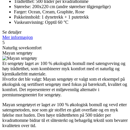
Trådtetthet: 500 tråder per kvadrattomme
Størrelse: 200x220 cm (andre størrelser tilgjengelige)
Farger: Ocean, Cream, Graphite, Rose
Pakkeinnhold: 1 dynetrekk + 1 putetrekk
Vaskeanvisning: Opptil 60 °C
Se detaljer
Mer informasjon
5
Naturlig sovekomfort
Mayan sengetøy
Et sengetøy laget av 100 % økologisk bomull med satengveving og
høy trådtetthet, som kombinerer myk komfort med et naturlig og
kjemikaliefritt materiale.
Hvorfor det ble valgt: Mayan sengetøy er valgt som et eksempel på
økologisk og sertifisert sengetøy med fokus på bærekraft, kvalitet og
komfort. Det representerer et miljøvennlig alternativ i
premiumsegmentet for sengetøy.
Mayan sengetøyet er laget av 100 % økologisk bomull og vevd etter
satengmetoden, noe som gir stoffet en glatt overflate og en myk
følelse mot huden. Den høye trådtettheten på 500 tråder per
kvadrattomme bidrar til et slitesterkt og behagelig tekstil som bevarer
kvaliteten over tid.