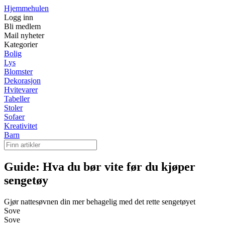
Hjemmehulen
Logg inn
Bli medlem
Mail nyheter
Kategorier
Bolig
Lys
Blomster
Dekorasjon
Hvitevarer
Tabeller
Stoler
Sofaer
Kreativitet
Barn
Guide: Hva du bør vite før du kjøper
sengetøy
Gjør nattesøvnen din mer behagelig med det rette sengetøyet
Sove
Sove