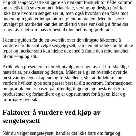
Et godt sengetøysett kan gjøre en markant forskjell for både komfort
og estetikk på soverommet. Materiale, veving og design påvirker
ikke bare hvordan sengen ser ut, men også hvordan den føles mot
huden og regulerer temperaturen gjennom natten. Med det store
utvalget på markedet kan det imidlertid være vanskelig å finne det
sengetøysettet som passer best til dine behov og preferanser.
I denne guiden får du en oversikt over de viktigste faktorene å
vurdere når du skal velge sengetøysett, samt en introduksjon til ulike
typer og merker som kan hjelpe deg med å finne den rette matchen
til din seng og stil.
Artikkelen presenterer et bredt utvalg av sengetøysett i forskjellige
materialer, prisklasser og design. Målet er å gi en oversikt over de
mest vanlige egenskapene og forskjellene, slik at du lettere kan
vurdere hvilken type som passer best til ditt soverom. Informasjonen
om produktene er basert på offentlig tilgjengelige beskrivelser fra
produsenter og forhandlere og er oppsummert for å gi en klar og
informativ oversikt.
Faktorer å vurdere ved kjøp av
sengetøysett
Når du velger sengetøysett, handler det ikke bare om farge og