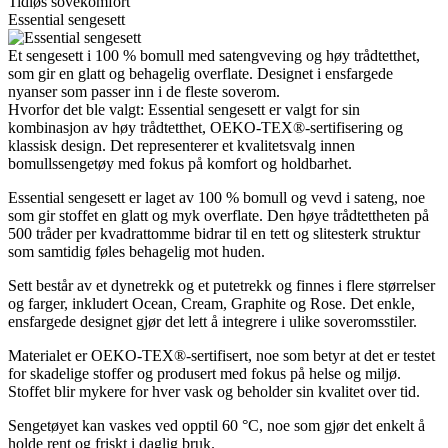
Tidløs sovekomfort
Essential sengesett
Et sengesett i 100 % bomull med satengveving og høy trådtetthet,
som gir en glatt og behagelig overflate. Designet i ensfargede
nyanser som passer inn i de fleste soverom.
Hvorfor det ble valgt: Essential sengesett er valgt for sin
kombinasjon av høy trådtetthet, OEKO-TEX®-sertifisering og
klassisk design. Det representerer et kvalitetsvalg innen
bomullssengetøy med fokus på komfort og holdbarhet.
Essential sengesett er laget av 100 % bomull og vevd i sateng, noe
som gir stoffet en glatt og myk overflate. Den høye trådtettheten på
500 tråder per kvadrattomme bidrar til en tett og slitesterk struktur
som samtidig føles behagelig mot huden.
Sett består av et dynetrekk og et putetrekk og finnes i flere størrelser
og farger, inkludert Ocean, Cream, Graphite og Rose. Det enkle,
ensfargede designet gjør det lett å integrere i ulike soveromsstiler.
Materialet er OEKO-TEX®-sertifisert, noe som betyr at det er testet
for skadelige stoffer og produsert med fokus på helse og miljø.
Stoffet blir mykere for hver vask og beholder sin kvalitet over tid.
Sengetøyet kan vaskes ved opptil 60 °C, noe som gjør det enkelt å
holde rent og friskt i daglig bruk.