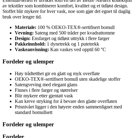
Essential-serien er utviklet som en del av Bedre Nætters kolleksjon
av tekstiler som kombinerer komfort, kvalitet og et tidløst design.
Stoffet blir mykere for hver vask, noe som gjør det egnet til daglig
bruk over lengre tid.
Materiale:
100 % OEKO-TEX®-sertifisert bomull
Vevning:
Sateng med 500 tråder per kvadrattomme
Design:
Ensfarget og tidløst uttrykk i flere farger
Pakkeinnhold:
1 dynetrekk og 1 putetrekk
Vaskeanvisning:
Kan vaskes ved opptil 60 °C
Fordeler og ulemper
Høy trådtetthet gir en glatt og myk overflate
OEKO-TEX®-sertifisert bomull uten skadelige stoffer
Satengveving med elegant glans
Finnes i flere farger og størrelser
Blir mykere etter gjentatt vask
Kan kreve stryking for å bevare den glatte overflaten
Prisnivået ligger i den høyere enden sammenlignet med
standard bomullsett
Fordeler og ulemper
Fordeler