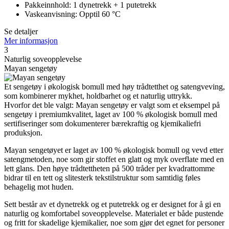
Pakkeinnhold: 1 dynetrekk + 1 putetrekk
Vaskeanvisning: Opptil 60 °C
Se detaljer
Mer informasjon
3
Naturlig soveopplevelse
Mayan sengetøy
Et sengetøy i økologisk bomull med høy trådtetthet og satengveving,
som kombinerer mykhet, holdbarhet og et naturlig uttrykk.
Hvorfor det ble valgt: Mayan sengetøy er valgt som et eksempel på
sengetøy i premiumkvalitet, laget av 100 % økologisk bomull med
sertifiseringer som dokumenterer bærekraftig og kjemikaliefri
produksjon.
Mayan sengetøyet er laget av 100 % økologisk bomull og vevd etter
satengmetoden, noe som gir stoffet en glatt og myk overflate med en
lett glans. Den høye trådtettheten på 500 tråder per kvadrattomme
bidrar til en tett og slitesterk tekstilstruktur som samtidig føles
behagelig mot huden.
Sett består av et dynetrekk og et putetrekk og er designet for å gi en
naturlig og komfortabel soveopplevelse. Materialet er både pustende
og fritt for skadelige kjemikalier, noe som gjør det egnet for personer