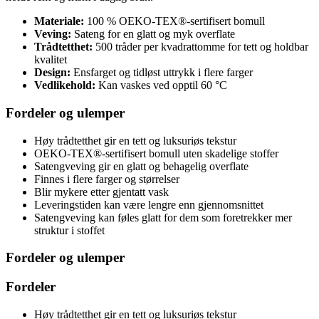
Materiale:
100 % OEKO-TEX®-sertifisert bomull
Veving:
Sateng for en glatt og myk overflate
Trådtetthet:
500 tråder per kvadrattomme for tett og holdbar
kvalitet
Design:
Ensfarget og tidløst uttrykk i flere farger
Vedlikehold:
Kan vaskes ved opptil 60 °C
Fordeler og ulemper
Høy trådtetthet gir en tett og luksuriøs tekstur
OEKO-TEX®-sertifisert bomull uten skadelige stoffer
Satengveving gir en glatt og behagelig overflate
Finnes i flere farger og størrelser
Blir mykere etter gjentatt vask
Leveringstiden kan være lengre enn gjennomsnittet
Satengveving kan føles glatt for dem som foretrekker mer
struktur i stoffet
Fordeler og ulemper
Fordeler
Høy trådtetthet gir en tett og luksuriøs tekstur