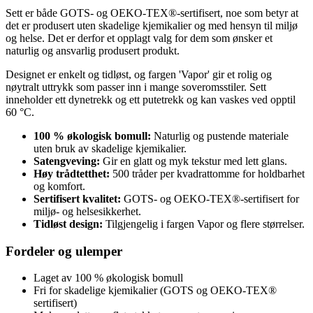
Sett er både GOTS- og OEKO-TEX®-sertifisert, noe som betyr at
det er produsert uten skadelige kjemikalier og med hensyn til miljø
og helse. Det er derfor et opplagt valg for dem som ønsker et
naturlig og ansvarlig produsert produkt.
Designet er enkelt og tidløst, og fargen 'Vapor' gir et rolig og
nøytralt uttrykk som passer inn i mange soveromsstiler. Sett
inneholder ett dynetrekk og ett putetrekk og kan vaskes ved opptil
60 °C.
100 % økologisk bomull:
Naturlig og pustende materiale
uten bruk av skadelige kjemikalier.
Satengveving:
Gir en glatt og myk tekstur med lett glans.
Høy trådtetthet:
500 tråder per kvadrattomme for holdbarhet
og komfort.
Sertifisert kvalitet:
GOTS- og OEKO-TEX®-sertifisert for
miljø- og helsesikkerhet.
Tidløst design:
Tilgjengelig i fargen Vapor og flere størrelser.
Fordeler og ulemper
Laget av 100 % økologisk bomull
Fri for skadelige kjemikalier (GOTS og OEKO-TEX®
sertifisert)