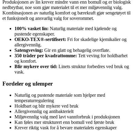
Produksjonen av lin krever mindre vann enn bomull og er biologisk
nedbrytbar, noe som gjør materialet til et mer miljøvennlig valg.
Kombinasjonen av naturlig komfort og bærekraft gjør sengetøyet til
et funksjonelt og ansvarlig valg for soverommet.
100% vasket lin:
Naturlig materiale med kjølende og
pustende egenskaper.
OEKO-TEX®-sertifisert:
Fri for skadelige kjemikalier og
allergivennlig.
Satengveving:
Gir en glatt og behagelig overflate.
350 tråder per kvadrattomme:
Tett veving for holdbarhet
og komfort.
Blir mykere over tid:
Linets struktur forbedres ved bruk og
vask.
Fordeler og ulemper
Naturlig og pustende materiale som hjelper med
temperaturregulering
Holdbart og blir mykere ved bruk
Allergivennlig og antibakterielt
Miljøvennlig valg med lavt vannforbruk i produksjonen
Kan føles mer strukturert enn bomull ved første bruk
Krever riktig vask for å bevare materialets egenskaper