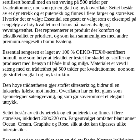
sertifisert bomull med en tett veving på 500 tråder per
kvadrattomme, noe som gir en glatt og myk overflate. Settet består
av et dynetrekk og et putetrekk og finnes i flere farger og størrelser.
Hvorfor det er valgt: Essential sengesett er valgt som et eksempel på
sengetøy av høy kvalitet med fokus på materialvalg og
vevningstetthet. Det representerer et produkt der komfort og
tekstilkvalitet er prioritert, og som kan sammenlignes med andre
premium-sengesett i bomullssateng.
Essential sengesett er laget av 100 % OEKO-TEX®-sertifisert
bomull, noe som betyr at tekstilet er testet for skadelige stoffer og
produsert med hensyn til både hud og miljø. Materialet er vevd i
sateng med en trådtetthet på 500 tråder per kvadrattomme, noe som
gir stoffet en glatt og myk struktur.
Den høye trådtettheten gjør stoffet slitesterkt og bidrar til en
luksuriøs følelse mot huden. Overflaten har en lett glans som
kjennetegner satengveving, og som gir soverommet et elegant
uttrykk.
Settet består av ett dynetrekk og ett putetrekk og finnes i flere
størrelser, inkludert 200x220 cm. Fargeutvalget omfatter blant annet
Ocean, Cream, Graphite og Rose, slik at det kan tilpasses ulike
interiørstiler.