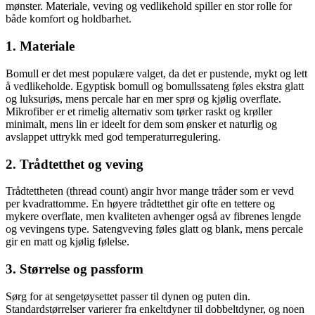
mønster. Materiale, veving og vedlikehold spiller en stor rolle for
både komfort og holdbarhet.
1. Materiale
Bomull er det mest populære valget, da det er pustende, mykt og lett
å vedlikeholde. Egyptisk bomull og bomullssateng føles ekstra glatt
og luksuriøs, mens percale har en mer sprø og kjølig overflate.
Mikrofiber er et rimelig alternativ som tørker raskt og krøller
minimalt, mens lin er ideelt for dem som ønsker et naturlig og
avslappet uttrykk med god temperaturregulering.
2. Trådtetthet og veving
Trådtettheten (thread count) angir hvor mange tråder som er vevd
per kvadrattomme. En høyere trådtetthet gir ofte en tettere og
mykere overflate, men kvaliteten avhenger også av fibrenes lengde
og vevingens type. Satengveving føles glatt og blank, mens percale
gir en matt og kjølig følelse.
3. Størrelse og passform
Sørg for at sengetøysettet passer til dynen og puten din.
Standardstørrelser varierer fra enkeltdyner til dobbeltdyner, og noen