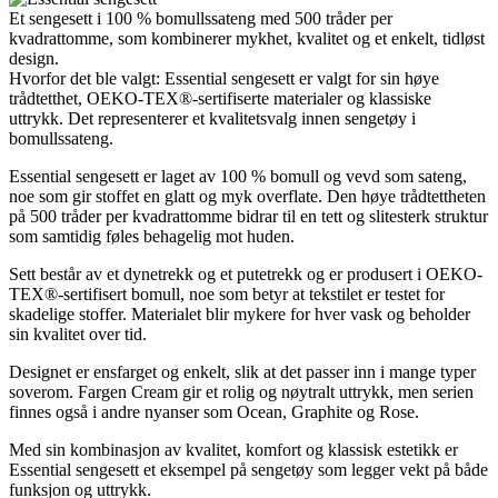
Et sengesett i 100 % bomullssateng med 500 tråder per
kvadrattomme, som kombinerer mykhet, kvalitet og et enkelt, tidløst
design.
Hvorfor det ble valgt: Essential sengesett er valgt for sin høye
trådtetthet, OEKO-TEX®-sertifiserte materialer og klassiske
uttrykk. Det representerer et kvalitetsvalg innen sengetøy i
bomullssateng.
Essential sengesett er laget av 100 % bomull og vevd som sateng,
noe som gir stoffet en glatt og myk overflate. Den høye trådtettheten
på 500 tråder per kvadrattomme bidrar til en tett og slitesterk struktur
som samtidig føles behagelig mot huden.
Sett består av et dynetrekk og et putetrekk og er produsert i OEKO-
TEX®-sertifisert bomull, noe som betyr at tekstilet er testet for
skadelige stoffer. Materialet blir mykere for hver vask og beholder
sin kvalitet over tid.
Designet er ensfarget og enkelt, slik at det passer inn i mange typer
soverom. Fargen Cream gir et rolig og nøytralt uttrykk, men serien
finnes også i andre nyanser som Ocean, Graphite og Rose.
Med sin kombinasjon av kvalitet, komfort og klassisk estetikk er
Essential sengesett et eksempel på sengetøy som legger vekt på både
funksjon og uttrykk.