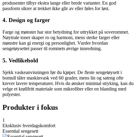
produsenter tilbyr ekstra lange eller brede varianter. En god
passform sikrer at trekket ikke glir av eller føles for løst.
4. Design og farger
Farge og mønster har stor betydning for uttrykket på soverommet.
Nøytrale toner skaper ro og harmoni, mens sterke farger eller
mønstre kan gi energi og personlighet. Vurder hvordan
sengetøysettet passer til rommets øvrige innredning.
5. Vedlikehold
Sjekk vaskeanvisningen før du kjøper. De fleste sengetøysett i
bomull tåler maskinvask ved 60 grader, mens lin og sateng ofte
krever lavere temperaturer. Hvis du ønsker minimal stryking, kan du
velge et krøllfritt materiale som mikrofiber eller en blanding med
polyester.
Produkter i fokus
1
Eksklusiv hverdagskomfort
Essential sengesett