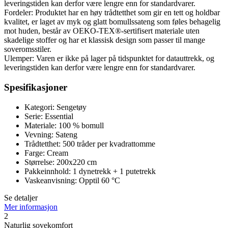
leveringstiden kan derfor være lengre enn for standardvarer.
Fordeler: Produktet har en høy trådtetthet som gir en tett og holdbar
kvalitet, er laget av myk og glatt bomullssateng som føles behagelig
mot huden, består av OEKO-TEX®-sertifisert materiale uten
skadelige stoffer og har et klassisk design som passer til mange
soveromsstiler.
Ulemper: Varen er ikke på lager på tidspunktet for datauttrekk, og
leveringstiden kan derfor være lengre enn for standardvarer.
Spesifikasjoner
Kategori: Sengetøy
Serie: Essential
Materiale: 100 % bomull
Vevning: Sateng
Trådtetthet: 500 tråder per kvadrattomme
Farge: Cream
Størrelse: 200x220 cm
Pakkeinnhold: 1 dynetrekk + 1 putetrekk
Vaskeanvisning: Opptil 60 °C
Se detaljer
Mer informasjon
2
Naturlig sovekomfort