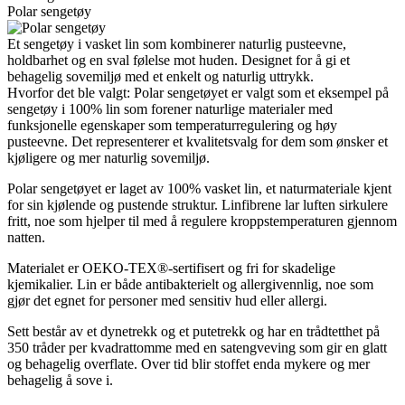
Polar sengetøy
Et sengetøy i vasket lin som kombinerer naturlig pusteevne,
holdbarhet og en sval følelse mot huden. Designet for å gi et
behagelig sovemiljø med et enkelt og naturlig uttrykk.
Hvorfor det ble valgt: Polar sengetøyet er valgt som et eksempel på
sengetøy i 100% lin som forener naturlige materialer med
funksjonelle egenskaper som temperaturregulering og høy
pusteevne. Det representerer et kvalitetsvalg for dem som ønsker et
kjøligere og mer naturlig sovemiljø.
Polar sengetøyet er laget av 100% vasket lin, et naturmateriale kjent
for sin kjølende og pustende struktur. Linfibrene lar luften sirkulere
fritt, noe som hjelper til med å regulere kroppstemperaturen gjennom
natten.
Materialet er OEKO-TEX®-sertifisert og fri for skadelige
kjemikalier. Lin er både antibakterielt og allergivennlig, noe som
gjør det egnet for personer med sensitiv hud eller allergi.
Sett består av et dynetrekk og et putetrekk og har en trådtetthet på
350 tråder per kvadrattomme med en satengveving som gir en glatt
og behagelig overflate. Over tid blir stoffet enda mykere og mer
behagelig å sove i.