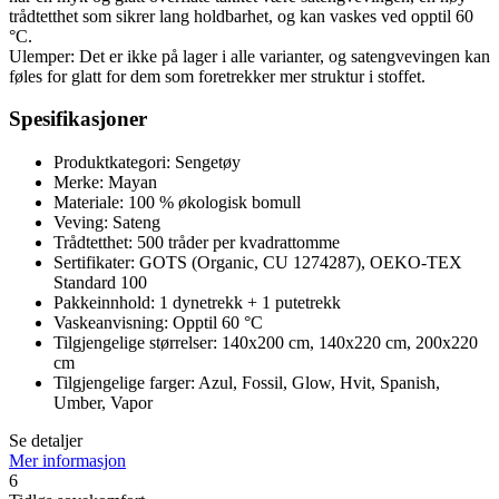
trådtetthet som sikrer lang holdbarhet, og kan vaskes ved opptil 60
°C.
Ulemper: Det er ikke på lager i alle varianter, og satengvevingen kan
føles for glatt for dem som foretrekker mer struktur i stoffet.
Spesifikasjoner
Produktkategori: Sengetøy
Merke: Mayan
Materiale: 100 % økologisk bomull
Veving: Sateng
Trådtetthet: 500 tråder per kvadrattomme
Sertifikater: GOTS (Organic, CU 1274287), OEKO-TEX
Standard 100
Pakkeinnhold: 1 dynetrekk + 1 putetrekk
Vaskeanvisning: Opptil 60 °C
Tilgjengelige størrelser: 140x200 cm, 140x220 cm, 200x220
cm
Tilgjengelige farger: Azul, Fossil, Glow, Hvit, Spanish,
Umber, Vapor
Se detaljer
Mer informasjon
6