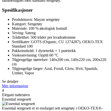
sammenlignet med standard sengetøy.
Spesifikasjoner
Produktnavn: Mayan sengetøy
Kategori: Sengetøy
Materiale: 100 % økologisk bomull
Veving: Sateng
Trådtetthet: 500 tråder per kvadrattomme
Sertifikater: GOTS (Organic, CU 1274287), OEKO-TEX
Standard 100
Pakkeinnhold: 1 dynetrekk + 1 putetrekk
Vaskeanvisning: Opptil 60 °C
Tilgjengelige størrelser: 140x200 cm, 140x220 cm, 200x220
cm
Tilgjengelige farger: Azul, Fossil, Glow, Hvit, Spanish,
Umber, Vapor
Se detaljer
Mer informasjon
4
Elegant nattesøvn
Essential sengesett
Essential sengesett er et ensfarget sett sengetøy i OEKO-TEX®-