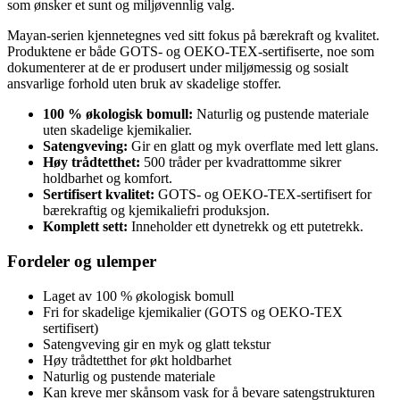
som ønsker et sunt og miljøvennlig valg.
Mayan-serien kjennetegnes ved sitt fokus på bærekraft og kvalitet.
Produktene er både GOTS- og OEKO-TEX-sertifiserte, noe som
dokumenterer at de er produsert under miljømessig og sosialt
ansvarlige forhold uten bruk av skadelige stoffer.
100 % økologisk bomull:
Naturlig og pustende materiale
uten skadelige kjemikalier.
Satengveving:
Gir en glatt og myk overflate med lett glans.
Høy trådtetthet:
500 tråder per kvadrattomme sikrer
holdbarhet og komfort.
Sertifisert kvalitet:
GOTS- og OEKO-TEX-sertifisert for
bærekraftig og kjemikaliefri produksjon.
Komplett sett:
Inneholder ett dynetrekk og ett putetrekk.
Fordeler og ulemper
Laget av 100 % økologisk bomull
Fri for skadelige kjemikalier (GOTS og OEKO-TEX
sertifisert)
Satengveving gir en myk og glatt tekstur
Høy trådtetthet for økt holdbarhet
Naturlig og pustende materiale
Kan kreve mer skånsom vask for å bevare satengstrukturen