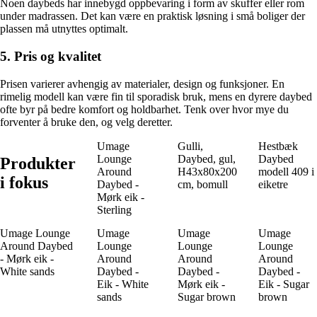
Noen daybeds har innebygd oppbevaring i form av skuffer eller rom
under madrassen. Det kan være en praktisk løsning i små boliger der
plassen må utnyttes optimalt.
5. Pris og kvalitet
Prisen varierer avhengig av materialer, design og funksjoner. En
rimelig modell kan være fin til sporadisk bruk, mens en dyrere daybed
ofte byr på bedre komfort og holdbarhet. Tenk over hvor mye du
forventer å bruke den, og velg deretter.
Umage
Gulli,
Hestbæk
Lounge
Daybed, gul,
Daybed
Produkter
Around
H43x80x200
modell 409 i
i fokus
Daybed -
cm, bomull
eiketre
Mørk eik -
Sterling
Umage Lounge
Umage
Umage
Umage
Around Daybed
Lounge
Lounge
Lounge
- Mørk eik -
Around
Around
Around
White sands
Daybed -
Daybed -
Daybed -
Eik - White
Mørk eik -
Eik - Sugar
sands
Sugar brown
brown