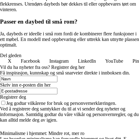
flekkrenses. Utendørs daybeds bør dekkes til eller oppbevares tørt om
vinteren.
Passer en daybed til små rom?
Ja, daybeds er ideelle i små rom fordi de kombinerer flere funksjoner i
ett møbel. En modell med oppbevaring eller uttrekk kan utnytte plassen
optimalt.
Del gleden
X
Facebook
Instagram
LinkedIn
YouTube
Pin
Vil du ha nyheter fra oss? Registrer deg her
Få inspirasjon, kunnskap og små snarveier direkte i innboksen din.
Skriv inn e-posten din her
Registrer deg
Jeg godtar vilkårene for bruk og personvernerklæringen.
Ved å registrere deg samtykker du til at vi sender deg nyheter og
informasjon. Samtidig godtar du våre vilkår og personvernregler, og du
kan alltid melde deg av igjen.
Minimalisme i hjemmet: Mindre rot, mer ro
Lær hvordan minimalisme kan forvandle hjemmet og livet ditt. E-