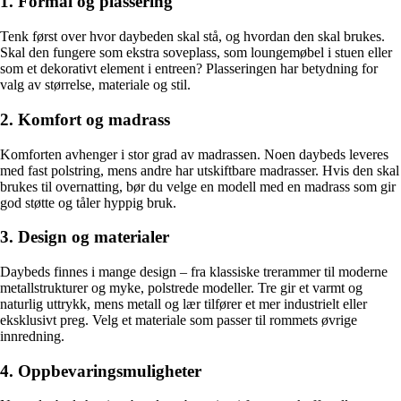
1. Formål og plassering
Tenk først over hvor daybeden skal stå, og hvordan den skal brukes.
Skal den fungere som ekstra soveplass, som loungemøbel i stuen eller
som et dekorativt element i entreen? Plasseringen har betydning for
valg av størrelse, materiale og stil.
2. Komfort og madrass
Komforten avhenger i stor grad av madrassen. Noen daybeds leveres
med fast polstring, mens andre har utskiftbare madrasser. Hvis den skal
brukes til overnatting, bør du velge en modell med en madrass som gir
god støtte og tåler hyppig bruk.
3. Design og materialer
Daybeds finnes i mange design – fra klassiske trerammer til moderne
metallstrukturer og myke, polstrede modeller. Tre gir et varmt og
naturlig uttrykk, mens metall og lær tilfører et mer industrielt eller
eksklusivt preg. Velg et materiale som passer til rommets øvrige
innredning.
4. Oppbevaringsmuligheter