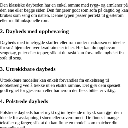
Den klassiske daybeden har en enkel ramme med rygg- og armlener på
den ene eller begge sider. Den fungerer godt som sofa på dagtid og kan
brukes som seng om natten. Denne typen passer perfekt til gjesterom
eller multifunksjonelle rom.
2. Daybeds med oppbevaring
Daybeds med innebygde skuffer eller rom under madrassen er ideelle
for små hjem der hver kvadratmeter teller. Her kan du oppbevare
sengetøy, puter eller tepper, slik at du raskt kan forvandle møbelet fra
sofa til seng.
3. Uttrekkbare daybeds
Uttrekkbare modeller kan enkelt forvandles fra enkeltseng til
dobbeltseng ved å trekke ut en ekstra ramme. Det gjør dem spesielt
godt egnet for gjesterom eller barnerom der fleksibilitet er viktig.
4. Polstrede daybeds
Polstrede daybeds har et mykt og innbydende uttrykk som gjør dem
ideelle for avslapning i stuen eller soverommet. De finnes i mange
tekstiler og farger, slik at du kan finne en modell som matcher din
personlige stil.