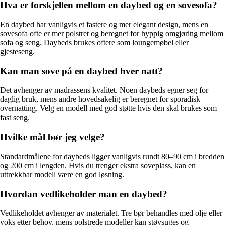
Hva er forskjellen mellom en daybed og en sovesofa?
En daybed har vanligvis et fastere og mer elegant design, mens en
sovesofa ofte er mer polstret og beregnet for hyppig omgjøring mellom
sofa og seng. Daybeds brukes oftere som loungemøbel eller
gjesteseng.
Kan man sove på en daybed hver natt?
Det avhenger av madrassens kvalitet. Noen daybeds egner seg for
daglig bruk, mens andre hovedsakelig er beregnet for sporadisk
overnatting. Velg en modell med god støtte hvis den skal brukes som
fast seng.
Hvilke mål bør jeg velge?
Standardmålene for daybeds ligger vanligvis rundt 80–90 cm i bredden
og 200 cm i lengden. Hvis du trenger ekstra soveplass, kan en
uttrekkbar modell være en god løsning.
Hvordan vedlikeholder man en daybed?
Vedlikeholdet avhenger av materialet. Tre bør behandles med olje eller
voks etter behov, mens polstrede modeller kan støvsuges og