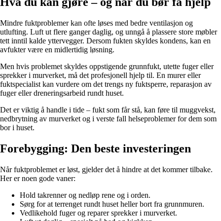
Hva du kan gjøre – og når du bør få hjelp
Mindre fuktproblemer kan ofte løses med bedre ventilasjon og
utlufting. Luft ut flere ganger daglig, og unngå å plassere store møbler
tett inntil kalde yttervegger. Dersom fukten skyldes kondens, kan en
avfukter være en midlertidig løsning.
Men hvis problemet skyldes oppstigende grunnfukt, utette fuger eller
sprekker i murverket, må det profesjonell hjelp til. En murer eller
fuktspecialist kan vurdere om det trengs ny fuktsperre, reparasjon av
fuger eller dreneringsarbeid rundt huset.
Det er viktig å handle i tide – fukt som får stå, kan føre til muggvekst,
nedbrytning av murverket og i verste fall helseproblemer for dem som
bor i huset.
Forebygging: Den beste investeringen
Når fuktproblemet er løst, gjelder det å hindre at det kommer tilbake.
Her er noen gode vaner:
Hold takrenner og nedløp rene og i orden.
Sørg for at terrenget rundt huset heller bort fra grunnmuren.
Vedlikehold fuger og reparer sprekker i murverket.