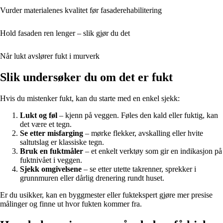
Vurder materialenes kvalitet før fasaderehabilitering
Hold fasaden ren lenger – slik gjør du det
Når lukt avslører fukt i murverk
Slik undersøker du om det er fukt
Hvis du mistenker fukt, kan du starte med en enkel sjekk:
Lukt og føl
– kjenn på veggen. Føles den kald eller fuktig, kan
det være et tegn.
Se etter misfarging
– mørke flekker, avskalling eller hvite
saltutslag er klassiske tegn.
Bruk en fuktmåler
– et enkelt verktøy som gir en indikasjon på
fuktnivået i veggen.
Sjekk omgivelsene
– se etter utette takrenner, sprekker i
grunnmuren eller dårlig drenering rundt huset.
Er du usikker, kan en byggmester eller fuktekspert gjøre mer presise
målinger og finne ut hvor fukten kommer fra.