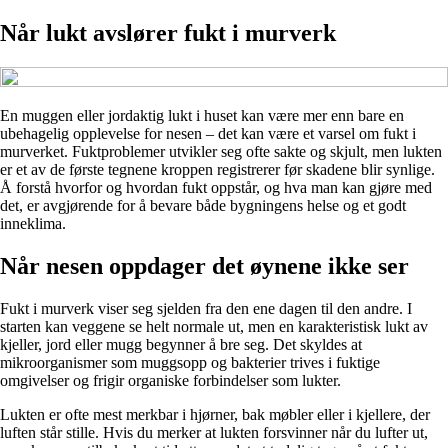
Når lukt avslører fukt i murverk
En muggen eller jordaktig lukt i huset kan være mer enn bare en
ubehagelig opplevelse for nesen – det kan være et varsel om fukt i
murverket. Fuktproblemer utvikler seg ofte sakte og skjult, men lukten
er et av de første tegnene kroppen registrerer før skadene blir synlige.
Å forstå hvorfor og hvordan fukt oppstår, og hva man kan gjøre med
det, er avgjørende for å bevare både bygningens helse og et godt
inneklima.
Når nesen oppdager det øynene ikke ser
Fukt i murverk viser seg sjelden fra den ene dagen til den andre. I
starten kan veggene se helt normale ut, men en karakteristisk lukt av
kjeller, jord eller mugg begynner å bre seg. Det skyldes at
mikroorganismer som muggsopp og bakterier trives i fuktige
omgivelser og frigir organiske forbindelser som lukter.
Lukten er ofte mest merkbar i hjørner, bak møbler eller i kjellere, der
luften står stille. Hvis du merker at lukten forsvinner når du lufter ut,