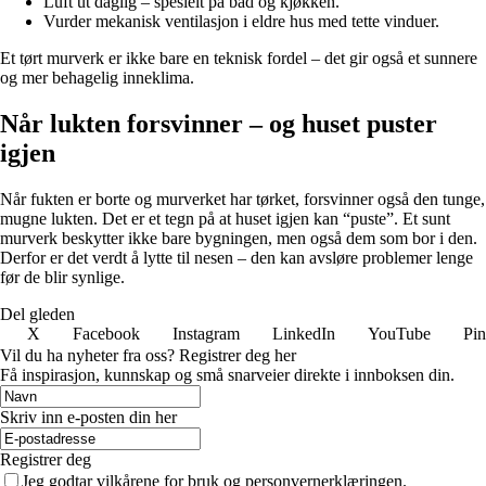
Luft ut daglig – spesielt på bad og kjøkken.
Vurder mekanisk ventilasjon i eldre hus med tette vinduer.
Et tørt murverk er ikke bare en teknisk fordel – det gir også et sunnere
og mer behagelig inneklima.
Når lukten forsvinner – og huset puster
igjen
Når fukten er borte og murverket har tørket, forsvinner også den tunge,
mugne lukten. Det er et tegn på at huset igjen kan “puste”. Et sunt
murverk beskytter ikke bare bygningen, men også dem som bor i den.
Derfor er det verdt å lytte til nesen – den kan avsløre problemer lenge
før de blir synlige.
Del gleden
X
Facebook
Instagram
LinkedIn
YouTube
Pin
Vil du ha nyheter fra oss? Registrer deg her
Få inspirasjon, kunnskap og små snarveier direkte i innboksen din.
Skriv inn e-posten din her
Registrer deg
Jeg godtar vilkårene for bruk og personvernerklæringen.