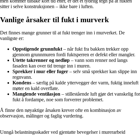
men kommer tilbake kort tid etter, er det et tydelig tegn på at fukten
sitter i selve konstruksjonen – ikke bare i luften.
Vanlige årsaker til fukt i murverk
Det finnes mange grunner til at fukt trenger inn i murverket. De
vanligste er:
Oppstigende grunnfukt
– når fukt fra bakken trekker opp
gjennom grunnmuren fordi fuktsperren er defekt eller mangler.
Utette takrenner og nedløp
– vann som renner ned langs
fasaden kan over tid trenge inn i muren.
Sprekker i mur eller fuger
– selv små sprekker kan slippe inn
regnvann.
Kondens
– særlig på kalde yttervegger der varm, fuktig inneluft
møter en kald overflate.
Manglende ventilasjon
– stillestående luft gjør det vanskelig for
fukt å fordampe, noe som forverrer problemet.
Å finne den nøyaktige årsaken krever ofte en kombinasjon av
observasjon, målinger og faglig vurdering.
Unngå belastningsskader ved gjentatte bevegelser i murerarbeid