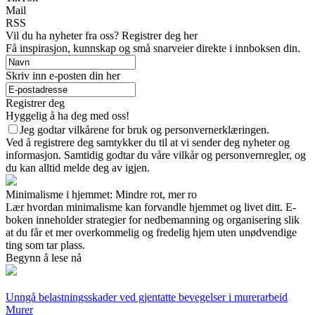
Mail
RSS
Vil du ha nyheter fra oss? Registrer deg her
Få inspirasjon, kunnskap og små snarveier direkte i innboksen din.
Skriv inn e-posten din her
Registrer deg
Hyggelig å ha deg med oss!
Jeg godtar vilkårene for bruk og personvernerklæringen.
Ved å registrere deg samtykker du til at vi sender deg nyheter og
informasjon. Samtidig godtar du våre vilkår og personvernregler, og
du kan alltid melde deg av igjen.
Minimalisme i hjemmet: Mindre rot, mer ro
Lær hvordan minimalisme kan forvandle hjemmet og livet ditt. E-
boken inneholder strategier for nedbemanning og organisering slik
at du får et mer overkommelig og fredelig hjem uten unødvendige
ting som tar plass.
Begynn å lese nå
Unngå belastningsskader ved gjentatte bevegelser i murerarbeid
Murer