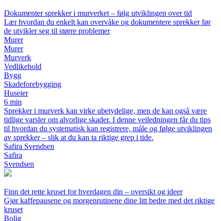
Dokumenter sprekker i murverket – følg utviklingen over tid
Lær hvordan du enkelt kan overvåke og dokumentere sprekker før
de utvikler seg til større problemer
Murer
Murer
Murverk
Vedlikehold
Bygg
Skadeforebygging
Huseier
6 min
Sprekker i murverk kan virke ubetydelige, men de kan også være
tidlige varsler om alvorlige skader. I denne veiledningen får du tips
til hvordan du systematisk kan registrere, måle og følge utviklingen
av sprekker – slik at du kan ta riktige grep i tide.
Safira Svendsen
Safira
Svendsen
Finn det rette kruset for hverdagen din – oversikt og ideer
Gjør kaffepausene og morgenrutinene dine litt bedre med det riktige
kruset
Bolig