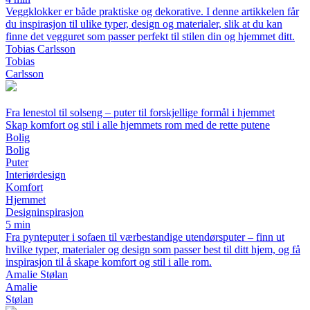
Veggklokker er både praktiske og dekorative. I denne artikkelen får
du inspirasjon til ulike typer, design og materialer, slik at du kan
finne det vegguret som passer perfekt til stilen din og hjemmet ditt.
Tobias Carlsson
Tobias
Carlsson
Fra lenestol til solseng – puter til forskjellige formål i hjemmet
Skap komfort og stil i alle hjemmets rom med de rette putene
Bolig
Bolig
Puter
Interiørdesign
Komfort
Hjemmet
Designinspirasjon
5 min
Fra pynteputer i sofaen til værbestandige utendørsputer – finn ut
hvilke typer, materialer og design som passer best til ditt hjem, og få
inspirasjon til å skape komfort og stil i alle rom.
Amalie Stølan
Amalie
Stølan