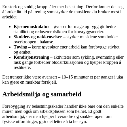
En sterk og smidig kropp tåler mer belastning. Derfor lønner det seg
å bruke litt tid på trening som styrker de musklene du bruker mest i
arbeidet.
Kjernemuskulatur
– øvelser for mage og rygg gir bedre
stabilitet og reduserer risikoen for korsryggsmerter.
Skulder- og nakkeøvelser
– styrker musklene som holder
overkroppen i balanse.
Tøying
– korte tøyeøkter etter arbeid kan forebygge stivhet
og ømhet.
Kondisjonstrening
– aktiviteter som sykling, svømming eller
rask gange forbedrer blodsirkulasjonen og hjelper kroppen å
restituere.
Det trenger ikke være avansert – 10–15 minutter et par ganger i uka
kan gjøre en merkbar forskjell.
Arbeidsmiljø og samarbeid
Forebygging av belastningsskader handler ikke bare om den enkelte
murer, men også om arbeidsplassen som helhet. Et godt
arbeidsmiljø, der man hjelper hverandre og snakker åpent om
fysiske utfordringer, gjør det lettere å ta hensyn.