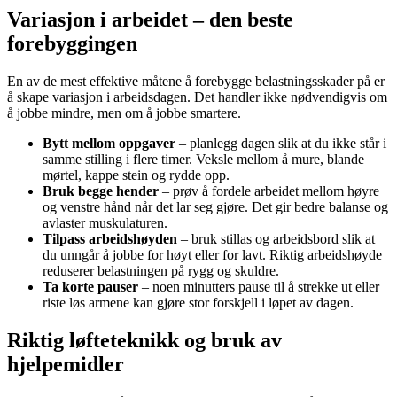
Variasjon i arbeidet – den beste
forebyggingen
En av de mest effektive måtene å forebygge belastningsskader på er
å skape variasjon i arbeidsdagen. Det handler ikke nødvendigvis om
å jobbe mindre, men om å jobbe smartere.
Bytt mellom oppgaver
– planlegg dagen slik at du ikke står i
samme stilling i flere timer. Veksle mellom å mure, blande
mørtel, kappe stein og rydde opp.
Bruk begge hender
– prøv å fordele arbeidet mellom høyre
og venstre hånd når det lar seg gjøre. Det gir bedre balanse og
avlaster muskulaturen.
Tilpass arbeidshøyden
– bruk stillas og arbeidsbord slik at
du unngår å jobbe for høyt eller for lavt. Riktig arbeidshøyde
reduserer belastningen på rygg og skuldre.
Ta korte pauser
– noen minutters pause til å strekke ut eller
riste løs armene kan gjøre stor forskjell i løpet av dagen.
Riktig løfteteknikk og bruk av
hjelpemidler