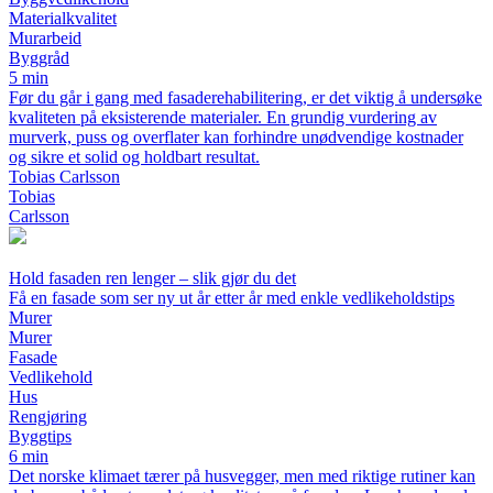
Materialkvalitet
Murarbeid
Byggråd
5 min
Før du går i gang med fasaderehabilitering, er det viktig å undersøke
kvaliteten på eksisterende materialer. En grundig vurdering av
murverk, puss og overflater kan forhindre unødvendige kostnader
og sikre et solid og holdbart resultat.
Tobias Carlsson
Tobias
Carlsson
Hold fasaden ren lenger – slik gjør du det
Få en fasade som ser ny ut år etter år med enkle vedlikeholdstips
Murer
Murer
Fasade
Vedlikehold
Hus
Rengjøring
Byggtips
6 min
Det norske klimaet tærer på husvegger, men med riktige rutiner kan