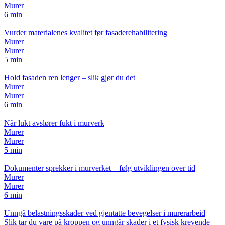
Murer
6 min
Vurder materialenes kvalitet før fasaderehabilitering
Murer
Murer
5 min
Hold fasaden ren lenger – slik gjør du det
Murer
Murer
6 min
Når lukt avslører fukt i murverk
Murer
Murer
5 min
Dokumenter sprekker i murverket – følg utviklingen over tid
Murer
Murer
6 min
Unngå belastningsskader ved gjentatte bevegelser i murerarbeid
Slik tar du vare på kroppen og unngår skader i et fysisk krevende