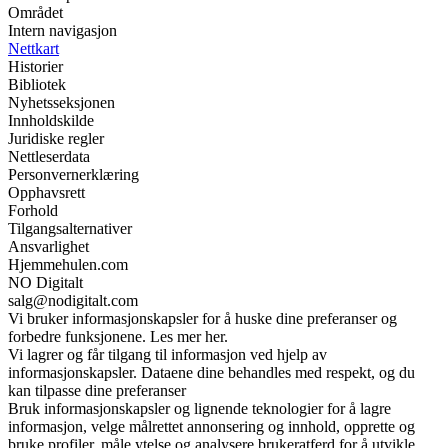
Området
Intern navigasjon
Nettkart
Historier
Bibliotek
Nyhetsseksjonen
Innholdskilde
Juridiske regler
Nettleserdata
Personvernerklæring
Opphavsrett
Forhold
Tilgangsalternativer
Ansvarlighet
Hjemmehulen.com
NO Digitalt
salg@nodigitalt.com
Vi bruker informasjonskapsler for å huske dine preferanser og
forbedre funksjonene. Les mer her.
Vi lagrer og får tilgang til informasjon ved hjelp av
informasjonskapsler. Dataene dine behandles med respekt, og du
kan tilpasse dine preferanser
Bruk informasjonskapsler og lignende teknologier for å lagre
informasjon, velge målrettet annonsering og innhold, opprette og
bruke profiler, måle ytelse og analysere brukeratferd for å utvikle