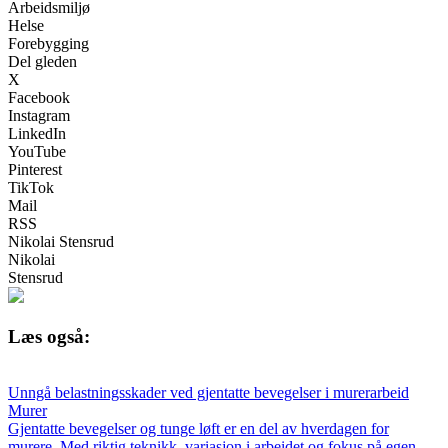
Arbeidsmiljø
Helse
Forebygging
Del gleden
X
Facebook
Instagram
LinkedIn
YouTube
Pinterest
TikTok
Mail
RSS
Nikolai Stensrud
Nikolai
Stensrud
Læs også:
Unngå belastningsskader ved gjentatte bevegelser i murerarbeid
Murer
Gjentatte bevegelser og tunge løft er en del av hverdagen for
murere. Med riktig teknikk, variasjon i arbeidet og fokus på egen