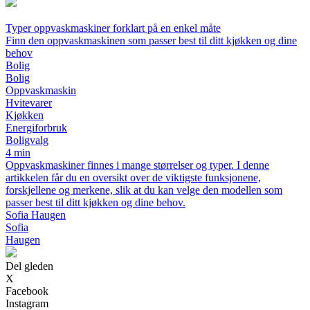
Typer oppvaskmaskiner forklart på en enkel måte
Finn den oppvaskmaskinen som passer best til ditt kjøkken og dine
behov
Bolig
Bolig
Oppvaskmaskin
Hvitevarer
Kjøkken
Energiforbruk
Boligvalg
4 min
Oppvaskmaskiner finnes i mange størrelser og typer. I denne
artikkelen får du en oversikt over de viktigste funksjonene,
forskjellene og merkene, slik at du kan velge den modellen som
passer best til ditt kjøkken og dine behov.
Sofia Haugen
Sofia
Haugen
Del gleden
X
Facebook
Instagram