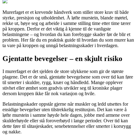
Murerfaget er et krevende håndverk som stiller store krav til både
styrke, presisjon og utholdenhet. Å løfte murstein, blande mørtel,
rekke ut, bøye seg og arbeide i samme stilling time etter time tærer
på kroppen. Derfor er det viktig å kjenne til de vanligste
belastningene – og hvordan du kan forebygge skader før de blir et
problem. Her får du en praktisk guide til hvordan du som murer kan
ta vare på kroppen og unngå belastningsskader i hverdagen.
Gjentatte bevegelser – en skjult risiko
I murerfaget er det sjelden de store ulykkene som gir de største
plagene. Det er de små, gjentatte bevegelsene som over tid kan føre
til smerter i skuldre, rygg, knær og håndledd. Mange opplever
stivhet eller ømhet som gradvis utvikler seg til kroniske plager
dersom kroppen ikke får nok variasjon og hvile.
Belastningsskader oppstår gjerne når muskler og ledd utsettes for
ensidige bevegelser uten tilstrekkelig restitusjon. Det kan være å
løfte murstein i samme høyde hele dagen, jobbe med armene over
skulderhøyde eller stå foroverbøyd i lange perioder. Over tid kan
dette føre til slitasjeskader, senebetennelser eller smerter i korsrygg
og nakke.