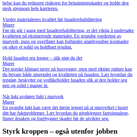
helse kan du redusere risikoen for belastningsskader og holde deg
sterk gjennom hele karrieren.
Vurder materialenes kvalitet før fasaderehabilitering
Murer
Før du går i gang med fasaderehabilitering, er det viktig å undersøke
kvaliteten på eksisterende materialer. En grundig vurdering av
murverk, puss og overflater kan forhindre unødvendige kostnader
og sikre et solid og holdbart resultat.
Hold fasaden ren lenger – slik gjør du det
Murer
Det norske klimaet tærer på husvegger, men med riktige rutiner kan
du bevare både utseendet og kvaliteten på fasaden. Lær hvordan du
rengjør, beskytter og vedlikeholder fasaden slik at den holder seg
pen og solid i mange år.
Når lukt avslører fukt i murverk
Murer
En uvanlig lukt kan være det første tegnet på at murverket i huset
ditt har fuktproblemer. Lær hvordan du gjenkjenner faresignalene,
finner årsaken og forebygger skader før de utvikler seg.
Styrk kroppen – også utenfor jobben