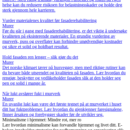
helse kan du redusere risikoen for belastningsskader og holde deg
sterk gjennom hele karrieren.
Vurder materialenes kvalitet før fasaderehabilitering
Murer
Før du går i gang med fasaderehabilitering, er det viktig å undersøke
kvaliteten på eksisterende materialer. En grundig vurdering av
murverk, puss og overflater kan forhindre unødvendige kostnader
og sikre et solid og holdbart resultat.
Hold fasaden ren lenger – slik gjør du det
Murer
Det norske klimaet tærer på husvegger, men med riktige rutiner kan
du bevare både utseendet og kvaliteten på fasaden. Lær hvordan du
rengjør, beskytter og vedlikeholder fasaden slik at den holder seg
pen og solid i mange år.
Når lukt avslører fukt i murverk
Murer
En uvanlig lukt kan være det første tegnet på at murverket i huset
ditt har fuktproblemer. Lær hvordan du gjenkjenner faresignalene,
finner årsaken og forebygger skader før de utvikler seg.
Minimalisme i hjemmet: Mindre rot, mer ro
Lær hvordan minimalisme kan forvandle hjemmet og livet ditt. E-