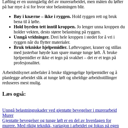
Løfting er en uunngåelig del av murerarbeidet, men måten du løfter
på har mye å si for hvor stor belastningen blir.
Bøy i knærne – ikke i ryggen.
Hold ryggen rett og bruk
bena til å løfte.
Hold byrden tett inntil kroppen.
Jo lenger unna kroppen du
holder vekten, desto større belastning på ryggen.
Unngå vridninger.
Drei hele kroppen i stedet for å vri i
ryggen når du flytter materialer.
Bruk tekniske hjelpemidler.
Løftevogner, kraner og stillas
med justerbar høyde kan spare mange tunge løft. Å bruke
hjelpemidler er ikke et tegn på svakhet – det er et tegn på
profesjonalitet.
Arbeidstilsynet anbefaler å bruke tilgjengelige hjelpemidler og å
planlegge arbeidet slik at tunge løft og uheldige arbeidsstillinger
reduseres mest mulig.
Læs også:
Unngå belastningsskader ved gjentatte bevegelser i murerarbeid
Murer
Gjentatte bevegelser og tunge løft er en del av hverdagen for
murere. Med riktig teknikk, variasjon i arbeidet og fokus på egen