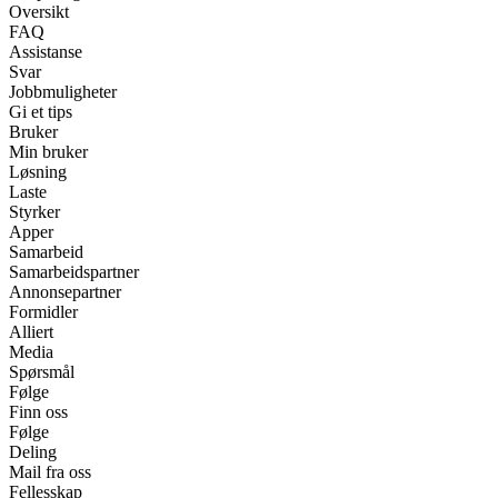
Oversikt
FAQ
Assistanse
Svar
Jobbmuligheter
Gi et tips
Bruker
Min bruker
Løsning
Laste
Styrker
Apper
Samarbeid
Samarbeidspartner
Annonsepartner
Formidler
Alliert
Media
Spørsmål
Følge
Finn oss
Følge
Deling
Mail fra oss
Fellesskap