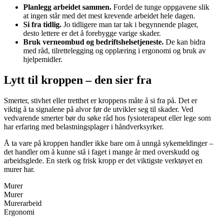
Planlegg arbeidet sammen.
Fordel de tunge oppgavene slik
at ingen står med det mest krevende arbeidet hele dagen.
Si fra tidlig.
Jo tidligere man tar tak i begynnende plager,
desto lettere er det å forebygge varige skader.
Bruk verneombud og bedriftshelsetjeneste.
De kan bidra
med råd, tilrettelegging og opplæring i ergonomi og bruk av
hjelpemidler.
Lytt til kroppen – den sier fra
Smerter, stivhet eller tretthet er kroppens måte å si fra på. Det er
viktig å ta signalene på alvor før de utvikler seg til skader. Ved
vedvarende smerter bør du søke råd hos fysioterapeut eller lege som
har erfaring med belastningsplager i håndverksyrker.
Å ta vare på kroppen handler ikke bare om å unngå sykemeldinger –
det handler om å kunne stå i faget i mange år med overskudd og
arbeidsglede. En sterk og frisk kropp er det viktigste verktøyet en
murer har.
Murer
Murer
Murerarbeid
Ergonomi