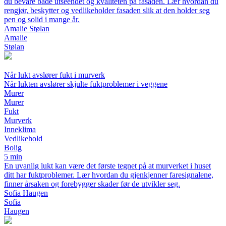
du bevare både utseendet og kvaliteten på fasaden. Lær hvordan du
rengjør, beskytter og vedlikeholder fasaden slik at den holder seg
pen og solid i mange år.
Amalie Stølan
Amalie
Stølan
Når lukt avslører fukt i murverk
Når lukten avslører skjulte fuktproblemer i veggene
Murer
Murer
Fukt
Murverk
Inneklima
Vedlikehold
Bolig
5 min
En uvanlig lukt kan være det første tegnet på at murverket i huset
ditt har fuktproblemer. Lær hvordan du gjenkjenner faresignalene,
finner årsaken og forebygger skader før de utvikler seg.
Sofia Haugen
Sofia
Haugen