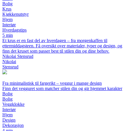
Bolig
Krus
Kjøkkenutstyr
Hjem
Interiør
Hverdagstips
5 min
Et krus er en fast del av hverdagen – fra morgenkaffen til
ettermiddagsteen. Få oversikt over materialer, typer og design, og
finn det kruset som passer best til stilen din og dine behov.
Nikolai Stensrud
Nikolai
Stensrud
Fra minimalistisk til fargerikt – veggur i mange design
Finn det vegguret som matcher stilen din og gir hjemmet karakter
Bolig
Bolig
Veggklokke
Interiør
Hjem
Design
Dekorasjon
4 min