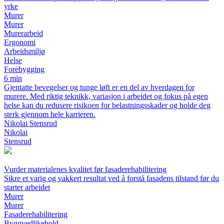
yrke
Murer
Murer
Murerarbeid
Ergonomi
Arbeidsmiljø
Helse
Forebygging
6 min
Gjentatte bevegelser og tunge løft er en del av hverdagen for
murere. Med riktig teknikk, variasjon i arbeidet og fokus på egen
helse kan du redusere risikoen for belastningsskader og holde deg
sterk gjennom hele karrieren.
Nikolai Stensrud
Nikolai
Stensrud
Vurder materialenes kvalitet før fasaderehabilitering
Sikre et varig og vakkert resultat ved å forstå fasadens tilstand før du
starter arbeidet
Murer
Murer
Fasaderehabilitering
Byggvedlikehold