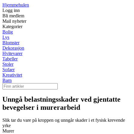
Hjemmehulen
Logg inn
Bli medlem
Mail nyheter
Kategorier
Bolig
Lys
Blomster
Dekorasjon
Hvitevarer
Tabeller
Stoler
Sofaer
Kreativitet
Barn
Unngå belastningsskader ved gjentatte
bevegelser i murerarbeid
Slik tar du vare på kroppen og unngår skader i et fysisk krevende
yrke
Murer