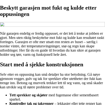
Beskytt garasjen mot fukt og kulde etter
oppussingen
Når garasjen endelig er ferdig oppusset, er det lett å tenke at jobben er
gjort. Men uten riktig beskyttelse mot fukt og kulde kan resultatet raskt
forringes. Garasjen er ofte mer utsatt enn resten av huset – særlig i
norske vintre, der temperatursvingninger, snø og regn kan skape
utfordringer. Her får du en guide til hvordan du kan sikre at garasjen
holder seg tørr, varm og funksjonell hele året.
Start med å sjekke konstruksjonen
Selv etter en oppussing kan små detaljer ha stor betydning. Gå nøye
gjennom vegger, gulv og tak for sprekker eller utettheter der fukt kan
trenge inn. Betong og murverk trekker lett til seg vann, og små skader
kan utvikle seg til større problemer over tid.
Tett sprekker og skjøter
med fugemasse eller sementbasert
sparkel.
Kontroller tak og takrenner
– lekkasjer eller tette renner kan