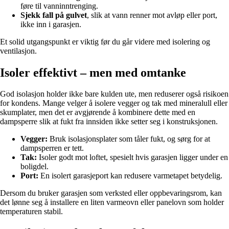
føre til vanninntrenging.
Sjekk fall på gulvet
, slik at vann renner mot avløp eller port,
ikke inn i garasjen.
Et solid utgangspunkt er viktig før du går videre med isolering og
ventilasjon.
Isoler effektivt – men med omtanke
God isolasjon holder ikke bare kulden ute, men reduserer også risikoen
for kondens. Mange velger å isolere vegger og tak med mineralull eller
skumplater, men det er avgjørende å kombinere dette med en
dampsperre slik at fukt fra innsiden ikke setter seg i konstruksjonen.
Vegger:
Bruk isolasjonsplater som tåler fukt, og sørg for at
dampsperren er tett.
Tak:
Isoler godt mot loftet, spesielt hvis garasjen ligger under en
boligdel.
Port:
En isolert garasjeport kan redusere varmetapet betydelig.
Dersom du bruker garasjen som verksted eller oppbevaringsrom, kan
det lønne seg å installere en liten varmeovn eller panelovn som holder
temperaturen stabil.