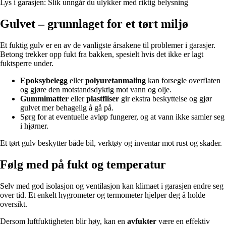
Lys i garasjen: Slik unngår du ulykker med riktig belysning
Gulvet – grunnlaget for et tørt miljø
Et fuktig gulv er en av de vanligste årsakene til problemer i garasjer.
Betong trekker opp fukt fra bakken, spesielt hvis det ikke er lagt
fuktsperre under.
Epoksybelegg
eller
polyuretanmaling
kan forsegle overflaten
og gjøre den motstandsdyktig mot vann og olje.
Gummimatter
eller
plastfliser
gir ekstra beskyttelse og gjør
gulvet mer behagelig å gå på.
Sørg for at eventuelle avløp fungerer, og at vann ikke samler seg
i hjørner.
Et tørt gulv beskytter både bil, verktøy og inventar mot rust og skader.
Følg med på fukt og temperatur
Selv med god isolasjon og ventilasjon kan klimaet i garasjen endre seg
over tid. Et enkelt hygrometer og termometer hjelper deg å holde
oversikt.
Dersom luftfuktigheten blir høy, kan en
avfukter
være en effektiv