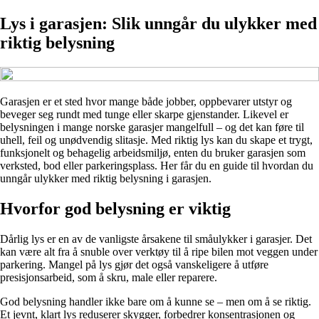
Lys i garasjen: Slik unngår du ulykker med
riktig belysning
Garasjen er et sted hvor mange både jobber, oppbevarer utstyr og
beveger seg rundt med tunge eller skarpe gjenstander. Likevel er
belysningen i mange norske garasjer mangelfull – og det kan føre til
uhell, feil og unødvendig slitasje. Med riktig lys kan du skape et trygt,
funksjonelt og behagelig arbeidsmiljø, enten du bruker garasjen som
verksted, bod eller parkeringsplass. Her får du en guide til hvordan du
unngår ulykker med riktig belysning i garasjen.
Hvorfor god belysning er viktig
Dårlig lys er en av de vanligste årsakene til småulykker i garasjer. Det
kan være alt fra å snuble over verktøy til å ripe bilen mot veggen under
parkering. Mangel på lys gjør det også vanskeligere å utføre
presisjonsarbeid, som å skru, male eller reparere.
God belysning handler ikke bare om å kunne se – men om å se riktig.
Et jevnt, klart lys reduserer skygger, forbedrer konsentrasjonen og