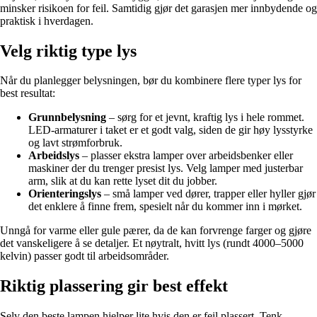
minsker risikoen for feil. Samtidig gjør det garasjen mer innbydende og
praktisk i hverdagen.
Velg riktig type lys
Når du planlegger belysningen, bør du kombinere flere typer lys for
best resultat:
Grunnbelysning
– sørg for et jevnt, kraftig lys i hele rommet.
LED-armaturer i taket er et godt valg, siden de gir høy lysstyrke
og lavt strømforbruk.
Arbeidslys
– plasser ekstra lamper over arbeidsbenker eller
maskiner der du trenger presist lys. Velg lamper med justerbar
arm, slik at du kan rette lyset dit du jobber.
Orienteringslys
– små lamper ved dører, trapper eller hyller gjør
det enklere å finne frem, spesielt når du kommer inn i mørket.
Unngå for varme eller gule pærer, da de kan forvrenge farger og gjøre
det vanskeligere å se detaljer. Et nøytralt, hvitt lys (rundt 4000–5000
kelvin) passer godt til arbeidsområder.
Riktig plassering gir best effekt
Selv den beste lampen hjelper lite hvis den er feil plassert. Tenk