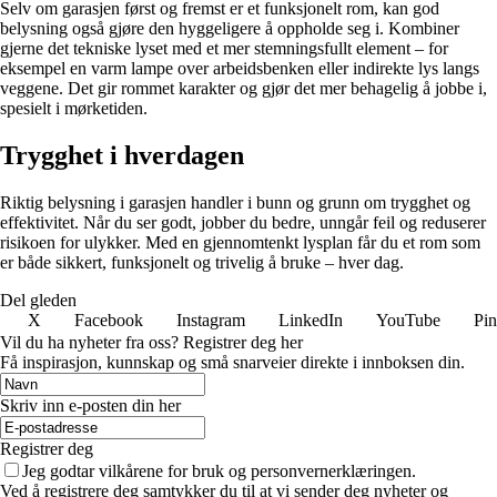
Selv om garasjen først og fremst er et funksjonelt rom, kan god
belysning også gjøre den hyggeligere å oppholde seg i. Kombiner
gjerne det tekniske lyset med et mer stemningsfullt element – for
eksempel en varm lampe over arbeidsbenken eller indirekte lys langs
veggene. Det gir rommet karakter og gjør det mer behagelig å jobbe i,
spesielt i mørketiden.
Trygghet i hverdagen
Riktig belysning i garasjen handler i bunn og grunn om trygghet og
effektivitet. Når du ser godt, jobber du bedre, unngår feil og reduserer
risikoen for ulykker. Med en gjennomtenkt lysplan får du et rom som
er både sikkert, funksjonelt og trivelig å bruke – hver dag.
Del gleden
X
Facebook
Instagram
LinkedIn
YouTube
Pin
Vil du ha nyheter fra oss? Registrer deg her
Få inspirasjon, kunnskap og små snarveier direkte i innboksen din.
Skriv inn e-posten din her
Registrer deg
Jeg godtar vilkårene for bruk og personvernerklæringen.
Ved å registrere deg samtykker du til at vi sender deg nyheter og