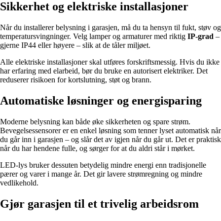
Sikkerhet og elektriske installasjoner
Når du installerer belysning i garasjen, må du ta hensyn til fukt, støv og
temperatursvingninger. Velg lamper og armaturer med riktig
IP-grad
–
gjerne IP44 eller høyere – slik at de tåler miljøet.
Alle elektriske installasjoner skal utføres forskriftsmessig. Hvis du ikke
har erfaring med elarbeid, bør du bruke en autorisert elektriker. Det
reduserer risikoen for kortslutning, støt og brann.
Automatiske løsninger og energisparing
Moderne belysning kan både øke sikkerheten og spare strøm.
Bevegelsessensorer er en enkel løsning som tenner lyset automatisk når
du går inn i garasjen – og slår det av igjen når du går ut. Det er praktisk
når du har hendene fulle, og sørger for at du aldri står i mørket.
LED-lys bruker dessuten betydelig mindre energi enn tradisjonelle
pærer og varer i mange år. Det gir lavere strømregning og mindre
vedlikehold.
Gjør garasjen til et trivelig arbeidsrom