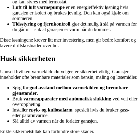
og kan styres med termostat.
Luft-til-luft varmepumpe
er en energieffektiv løsning hvis
garasjen er isolert og brukes jevnlig. Den kan også kjøle om
sommeren.
Tidsstyring og fjernkontroll
gjør det mulig å slå på varmen før
du går ut – slik at garasjen er varm når du kommer.
Disse løsningene krever litt mer investering, men gir bedre komfort og
lavere driftskostnader over tid.
Husk sikkerheten
Uansett hvilken varmekilde du velger, er sikkerhet viktig. Garasjer
inneholder ofte brennbare materialer som bensin, maling og løsemidler.
Sørg for
god avstand mellom varmekilden og brennbare
gjenstander
.
Bruk
varmeapparater med automatisk slukking
ved velt eller
overoppheting.
Installer
røyk- og kullosalarm
, spesielt hvis du bruker gass-
eller parafinvarme.
Slå alltid av varmen når du forlater garasjen.
Enkle sikkerhetstiltak kan forhindre store skader.