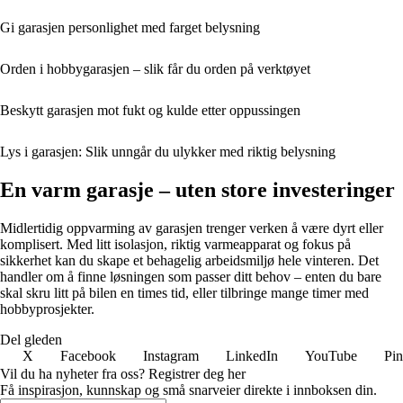
Gi garasjen personlighet med farget belysning
Orden i hobbygarasjen – slik får du orden på verktøyet
Beskytt garasjen mot fukt og kulde etter oppussingen
Lys i garasjen: Slik unngår du ulykker med riktig belysning
En varm garasje – uten store investeringer
Midlertidig oppvarming av garasjen trenger verken å være dyrt eller
komplisert. Med litt isolasjon, riktig varmeapparat og fokus på
sikkerhet kan du skape et behagelig arbeidsmiljø hele vinteren. Det
handler om å finne løsningen som passer ditt behov – enten du bare
skal skru litt på bilen en times tid, eller tilbringe mange timer med
hobbyprosjekter.
Del gleden
X
Facebook
Instagram
LinkedIn
YouTube
Pin
Vil du ha nyheter fra oss? Registrer deg her
Få inspirasjon, kunnskap og små snarveier direkte i innboksen din.