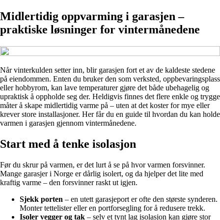
Midlertidig oppvarming i garasjen –
praktiske løsninger for vintermånedene
Når vinterkulden setter inn, blir garasjen fort et av de kaldeste stedene
på eiendommen. Enten du bruker den som verksted, oppbevaringsplass
eller hobbyrom, kan lave temperaturer gjøre det både ubehagelig og
upraktisk å oppholde seg der. Heldigvis finnes det flere enkle og trygge
måter å skape midlertidig varme på – uten at det koster for mye eller
krever store installasjoner. Her får du en guide til hvordan du kan holde
varmen i garasjen gjennom vintermånedene.
Start med å tenke isolasjon
Før du skrur på varmen, er det lurt å se på hvor varmen forsvinner.
Mange garasjer i Norge er dårlig isolert, og da hjelper det lite med
kraftig varme – den forsvinner raskt ut igjen.
Sjekk porten
– en utett garasjeport er ofte den største synderen.
Monter tettelister eller en portforsegling for å redusere trekk.
Isoler vegger og tak
– selv et tynt lag isolasjon kan gjøre stor