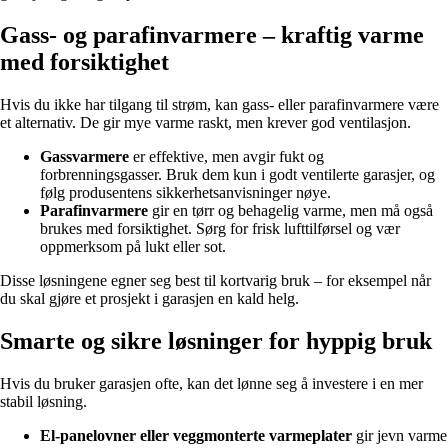
Gass- og parafinvarmere – kraftig varme
med forsiktighet
Hvis du ikke har tilgang til strøm, kan gass- eller parafinvarmere være
et alternativ. De gir mye varme raskt, men krever god ventilasjon.
Gassvarmere
er effektive, men avgir fukt og
forbrenningsgasser. Bruk dem kun i godt ventilerte garasjer, og
følg produsentens sikkerhetsanvisninger nøye.
Parafinvarmere
gir en tørr og behagelig varme, men må også
brukes med forsiktighet. Sørg for frisk lufttilførsel og vær
oppmerksom på lukt eller sot.
Disse løsningene egner seg best til kortvarig bruk – for eksempel når
du skal gjøre et prosjekt i garasjen en kald helg.
Smarte og sikre løsninger for hyppig bruk
Hvis du bruker garasjen ofte, kan det lønne seg å investere i en mer
stabil løsning.
El-panelovner eller veggmonterte varmeplater
gir jevn varme