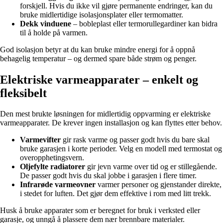
forskjell. Hvis du ikke vil gjøre permanente endringer, kan du
bruke midlertidige isolasjonsplater eller termomatter.
Dekk vinduene
– bobleplast eller termorullegardiner kan bidra
til å holde på varmen.
God isolasjon betyr at du kan bruke mindre energi for å oppnå
behagelig temperatur – og dermed spare både strøm og penger.
Elektriske varmeapparater – enkelt og
fleksibelt
Den mest brukte løsningen for midlertidig oppvarming er elektriske
varmeapparater. De krever ingen installasjon og kan flyttes etter behov.
Varmevifter
gir rask varme og passer godt hvis du bare skal
bruke garasjen i korte perioder. Velg en modell med termostat og
overopphetingsvern.
Oljefylte radiatorer
gir jevn varme over tid og er stillegående.
De passer godt hvis du skal jobbe i garasjen i flere timer.
Infrarøde varmeovner
varmer personer og gjenstander direkte,
i stedet for luften. Det gjør dem effektive i rom med litt trekk.
Husk å bruke apparater som er beregnet for bruk i verksted eller
garasje, og unngå å plassere dem nær brennbare materialer.